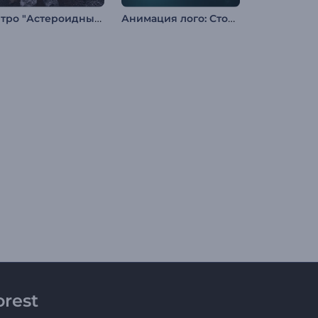
Интро "Астероидный Удар"
Анимация лого: Столкновение частиц
rest