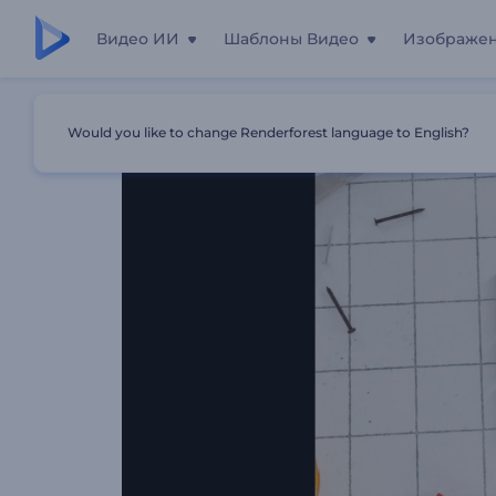
Видео ИИ
Шаблоны Видео
Изображе
Главная
Шаблоны
Введение В Строительный Прое
Would you like to change Renderforest language to English?