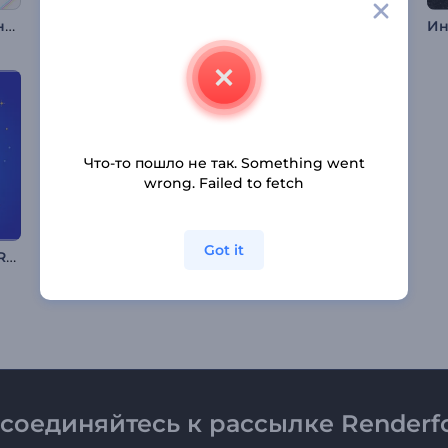
Интро: Симметричные фигуры
Анимация лого: Фигуры в невесомости
Анимация лого: Слияние частиц
Что-то пошло не так. Something went
wrong. Failed to fetch
Got it
Поздравительные Reels на Хануку
Анимация лого: Кибер-глитч
Анимация лого: Искрящиеся частицы
соединяйтесь к рассылке Renderfo