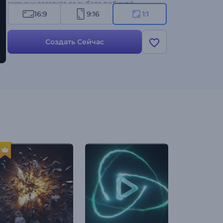
загрузки логотипа до выбора любимой
фоновой музыки. Попробуйте прямо сейчас!
16:9
9:16
1:1
Создать Сейчас