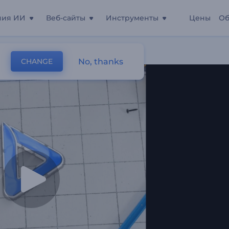
ния ИИ
Веб-сайты
Инструменты
Цены
Об
кт
No, thanks
CHANGE