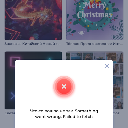
З
аставка: Китайский Новый год
Т
ёплое Предновогоднее Интро
Что-то пошло не так. Something
И
нтро заставка Плавные фоторамки
Светящееся Игровое Интро
went wrong. Failed to fetch