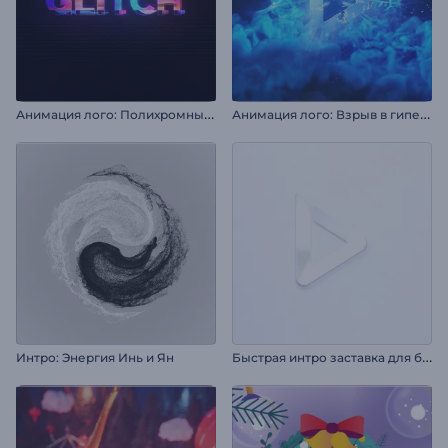
А
нимация лого: Полихромный глитч
А
нимация лого: Взрыв в гиперпространстве
Б
ыстрая интро заставка для бизнеса
Интро: Энергия Инь и Ян