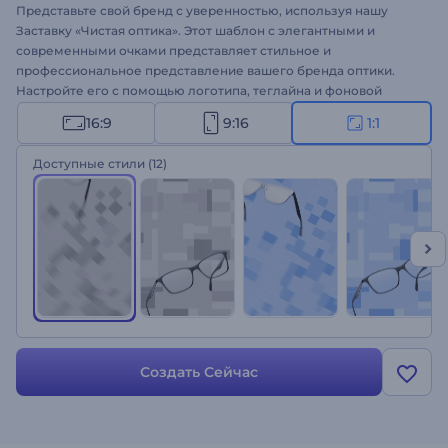
Представьте свой бренд с уверенностью, используя нашу
Заставку «Чистая оптика». Этот шаблон с элегантными и
современными очками представляет стильное и
профессиональное представление вашего бренда оптики.
Настройте его с помощью логотипа, теглайна и фоновой
музыки, чтобы создать индивидуальную заставку. Если вы
16:9
9:16
1:1
работаете в индустрии оптики или продвигаете услуги по
уходу за зрением, этот шаблон - идеальный выбор. Создайте
Доступные стили
(12)
его прямо сейчас и поднимите свой бренд на более высокий
уровень!
Создать Сейчас