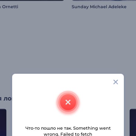
 Ornetti
Sunday Michael Adeleke
 лого
Что-то пошло не так. Something went
wrong. Failed to fetch