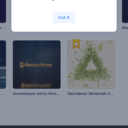
Got it
Анимация лого: Вспышка света
Анимации поздравления с Дивали
Яркая новогодняя заставка
Ин
Интро "Скоростная трасса"
Анимация лого: Искрящиеся частицы
Заставка: Зеленая природа