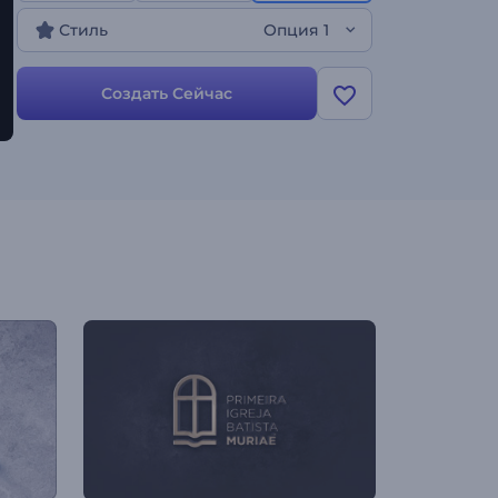
несколько кликов. Шаблон отлично подходит
Стиль
Опция 1
для продвижения бренда, оформления
рекламы для ТВ, заставок к презентациям,
интро для компании и многого другого.
Создать Сейчас
Создайте свою заставку!