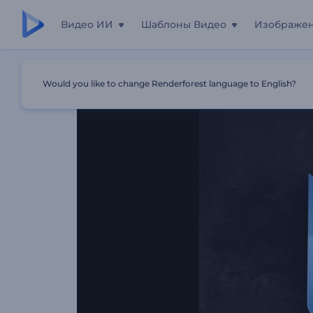
Видео ИИ
Шаблоны Видео
Изображе
Главная
Шаблоны
Разноцветная Заставка С Логот
Would you like to change Renderforest language to English?