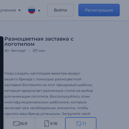
учение
Войти
Регистрация
Разноцветная заставка с
логотипом
1K+
Экспорт
7 сек
Пора создать настоящий ажиотаж вокруг
вашего бренда с помощью разноцветной
заставки! Взгляните на этот трендовый шаблон,
который предлагает различные стили на выбор
для анимации логотипа. Воспользуйтесь этим
многофункциональным шаблоном, которые
включает все необходимые элементы, чтобы
сделать ваш бренд успешным. Загрузите свой
логотип, выберите понравившийся стиль,
16:9
9:16
1:1
введите свой слоган и получите свой логотип в