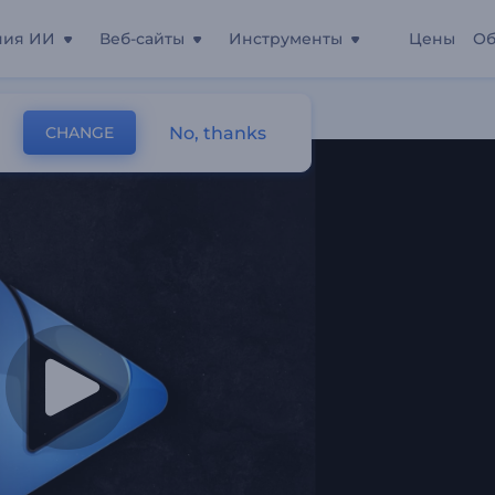
ния ИИ
Веб-сайты
Инструменты
Цены
Об
ипом
No, thanks
CHANGE