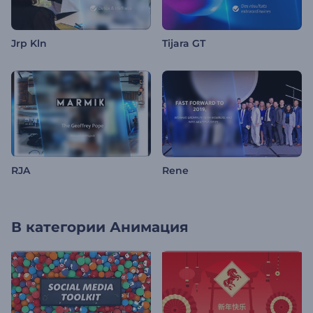
Jrp Kln
Tijara GT
RJA
Rene
В категории
Анимация