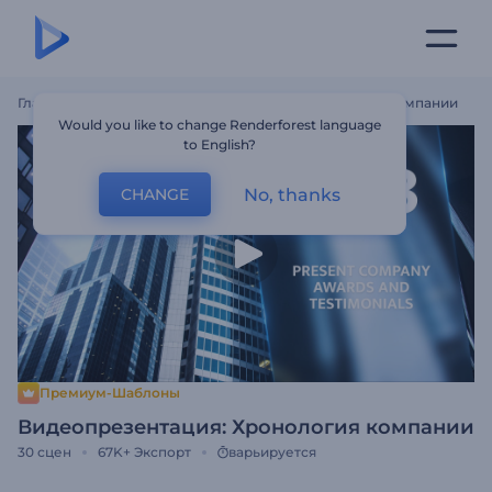
Главная
Шаблоны
Видеопрезентация: Хронология Компании
Would you like to change Renderforest language
to English?
No, thanks
CHANGE
Премиум-Шаблоны
Видеопрезентация: Хронология компании
30
сцен
67K+
Экспорт
варьируется