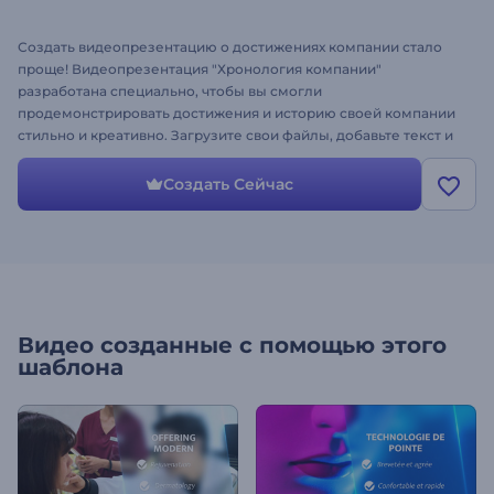
Создать видеопрезентацию о достижениях компании стало
проще! Видеопрезентация "Хронология компании"
разработана специально, чтобы вы смогли
продемонстрировать достижения и историю своей компании
стильно и креативно. Загрузите свои файлы, добавьте текст и
впечатлите коллег эффектной видеопрезентацией. Шаблон
идеально подходит для оформления корпоративных
Создать Сейчас
презентаций, годовых отчетов, презентации истории
компании и многое другое. Оформите свою
видеопрезентацию!
Видео созданные с помощью этого
шаблона