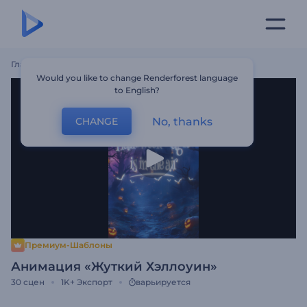
Главная
Шаблоны
Анимация «Жуткий Хэллоуин»
Would you like to change Renderforest language
to English?
No, thanks
CHANGE
Премиум-Шаблоны
Анимация «Жуткий Хэллоуин»
30
сцен
1K+
Экспорт
варьируется