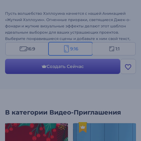
Пусть волшебство Хэллоуина начнется с нашей Анимацией
«Жуткий Хэллоуин». Огненные призраки, светящиеся Джек-о-
фонари и жуткие визуальные эффекты делают этот шаблон
идеальным выбором для ваших устрашающих проектов.
Выберите понравившиеся сцены и добавьте к ним свой текст,
медиафайлы, логотип и музыку, чтобы получить по-
16:9
9:16
1:1
настоящему жуткое праздничное видео. Идеально подходит
для приглашений на вечеринку в честь Хэллоуина,
поздравительных видео, интро на тему ужасов и других
Создать Сейчас
проектов. Создавайте прямо сейчас!
В категории
Видео-Приглашения