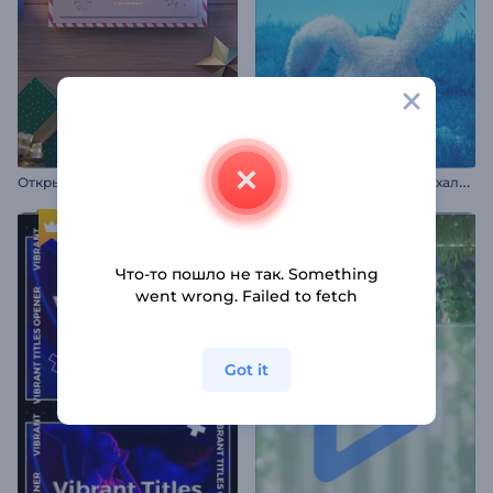
О
ткрытка с поздравлениями с праздником
И
нтро Реалистичный Пасхальный Кролик
Что-то пошло не так. Something
went wrong. Failed to fetch
Got it