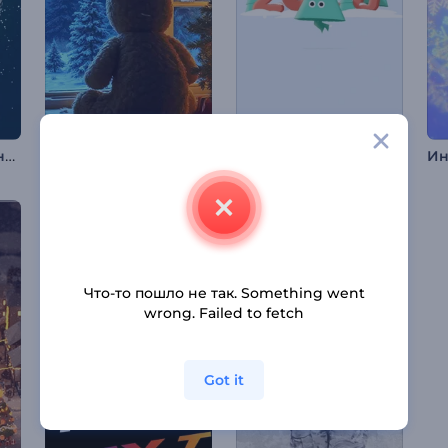
Анимация лого: Канун Нового года
Заставка "Рождественский медведь"
Путь новогодней ёлки
Что-то пошло не так. Something went
wrong. Failed to fetch
Got it