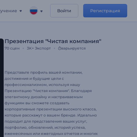
учение
Войти
Регистрация
Презентация "Чистая компания"
70
сцен
3K+
Экспорт
варьируется
Представьте профиль вашей компании,
достижения и будущие цели с
профессионализмом, используя нашу
Презентацию "Чистая компания". Благодаря
элегантному дизайну и настраиваемым
функциям вы сможете создавать
корпоративные презентации высокого класса,
которые расскажут о вашем бренде. Идеально
подходит для представления ваших услуг,
портфолио, обновлений, историй успеха,
ежемесячных или ежегодных отчетов и многих