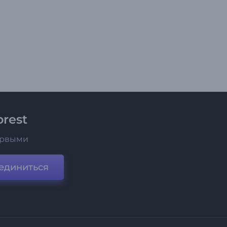
rest
ервыми
единиться