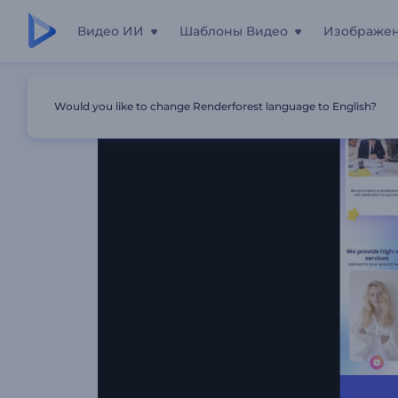
Видео ИИ
Шаблоны Видео
Изображе
Главная
Шаблоны
Презентация "Чистая Компания"
Would you like to change Renderforest language to English?