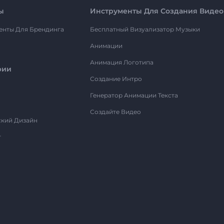
ы
Инструменты Для Создания Видео
енты Для Брендинга
Бесплатный Визуализатор Музыки
Анимации
Анимация Логотипа
рии
Создание Интро
Генератор Анимации Текста
Создайте Видео
ский Дизайн
т