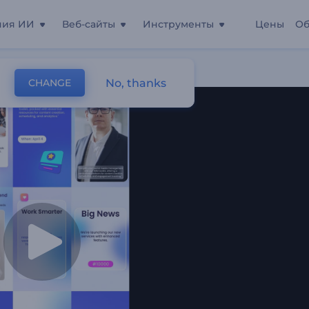
ния ИИ
Веб-сайты
Инструменты
Цены
Об
No, thanks
CHANGE