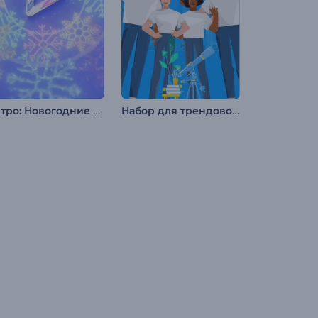
Интро: Новогодние снежинки
Набор для трендового объясняющего ролика