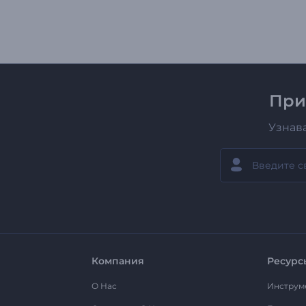
При
Узнав
Компания
Ресурс
О Нас
Инструм