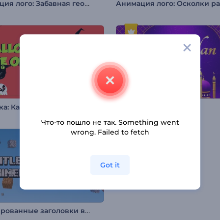
Анимация лого: Забавная геометрия
ка: Канун Хэллоуина
Интро: Яркий Рамадан
Что-то пошло не так. Something went
wrong. Failed to fetch
Got it
Анимированные заголовки в стиле Майнкрафт