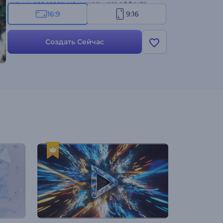
музыку для создания уникального эффекта.
Идеально подходит для фирменных
16:9
9:16
поздравительных видеороликов, приглашений
на мероприятия, сезонной рекламы,
Создать Сейчас
публикаций в социальных сетях и многого
другого. Попробуйте прямо сейчас!