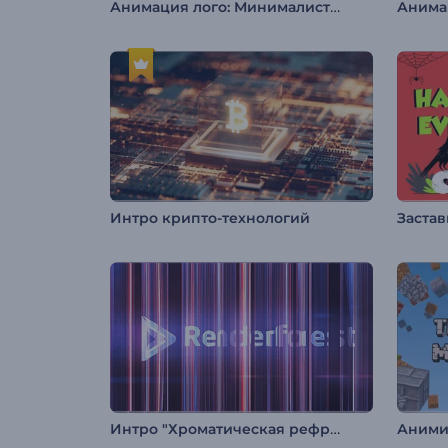
Анимация лого: Минималистичные слои
Интро крипто-технологий
Застав
Интро "Хроматическая рефракция"