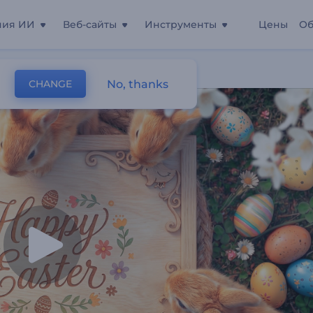
ния ИИ
Веб-сайты
Инструменты
Цены
Об
схальным Кроликам
No, thanks
CHANGE