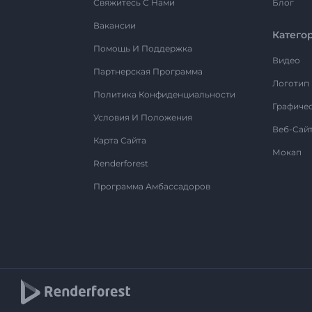
Свяжитесь С Нами
Блог
Вакансии
Катего
Помощь И Поддержка
Видео
Партнерская Программа
Логотип
Политика Конфиденциальности
Графиче
Условия И Положения
Веб-Сай
Карта Сайта
Мокап
Renderforest
Программа Амбассадоров