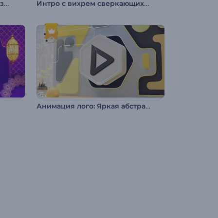
Анимация лого: Осколки разбитого стекла
Интро с вихрем сверкающих частиц
Анимация лого: Яркая абстракция