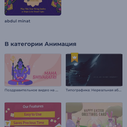
abdul minat
В категории
Анимация
П
оздравительное видео на Маха Шивратри
Т
ипографика: Нереальная абстракция