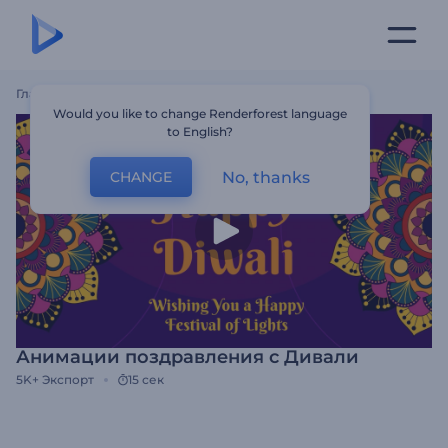
Главная
Шаблоны
Анимации Поздравления С Дивали
Would you like to change Renderforest language
to English?
No, thanks
CHANGE
Анимации поздравления с Дивали
5K+
Экспорт
15 сек