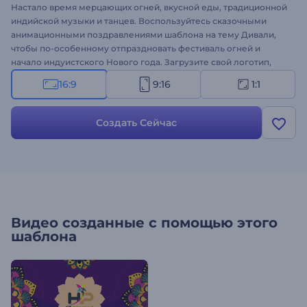
Настало время мерцающих огней, вкусной еды, традиционной
индийской музыки и танцев. Воспользуйтесь сказочными
анимационными поздравлениями шаблона на тему Дивали,
чтобы по-особенному отпраздновать фестиваль огней и
начало индуистского Нового года. Загрузите свой логотип,
вставьте медиафайлы и поделитесь своими пожеланиями с
16:9
9:16
1:1
помощью красочных сцен анимированного шаблона. Шаблон
отлично подходит для оформления праздничных интро,
видеооткрыток, приглашений на торжества и многого другого.
Создать Сейчас
Создайте свое видео!
Видео созданные с помощью этого
шаблона