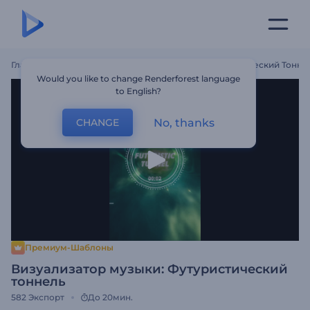
Главная
Шаблоны
Визуализатор Музыки: Футуристический Тонне
Would you like to change Renderforest language
to English?
No, thanks
CHANGE
Премиум-Шаблоны
Визуализатор музыки: Футуристический
тоннель
582
Экспорт
До 20мин.