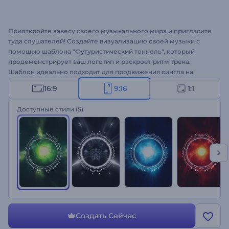
Приоткройте завесу своего музыкального мира и пригласите
туда слушателей! Создайте визуализацию своей музыки с
помощью шаблона "Футуристический тоннель", который
продемонстрирует ваш логотип и раскроет ритм трека.
Шаблон идеально подходит для продвижения сингла на
YouTube и на других социальных сетях или платформах.
16:9
9:16
1:1
Привлеките новых слушателей - оформите визуализацию
своего трека!
Доступные стили
(5)
Создать Сейчас