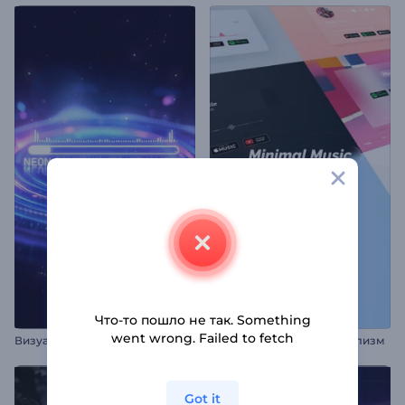
Что-то пошло не так. Something
went wrong. Failed to fetch
В
изуализатор неоновых звуковых волн
Промо альбома: Минимализм
Got it