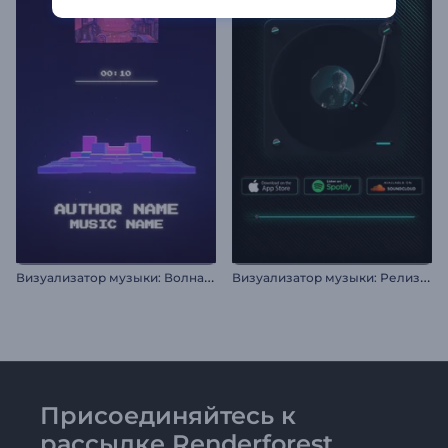
В
изуализатор музыки: Волна из пикселей
В
изуализатор музыки: Релиз музыки
Присоединяйтесь к
рассылке Renderforest