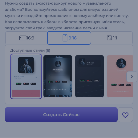
Нужно создать ажиотаж вокруг нового музыкального
альбома? Воспользуйтесь шаблоном для визуализацией
музыки и создайте проморолик к новому альбому или синглу.
Как использовать шаблон: выберите приглянувшийся стиль,
загрузите свой трек, введите название песни и имя
исполнителя, и видео готово! Настройте аудиторию на ритм
16:9
9:16
1:1
музыки с помощью шаблона для промо альбома
“Минимализм” - попробуйте создать видео!
Доступные стили
(6)
Создать Сейчас