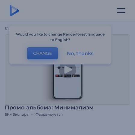
Главная
Шаблоны
Промо Альбома: Минимализм
Would you like to change Renderforest language
to English?
No, thanks
CHANGE
Промо альбома: Минимализм
5K+
Экспорт
варьируется