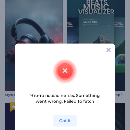
М
узыкальный визуализатор "Наушники в ритме"
М
узыкальный визуализатор "Ритмичные биты"
Что-то пошло не так. Something
went wrong. Failed to fetch
Got it