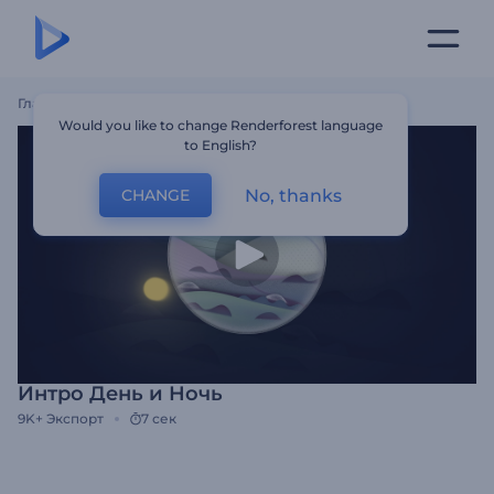
Главная
Шаблоны
Интро День И Ночь
Would you like to change Renderforest language
to English?
No, thanks
CHANGE
Интро День и Ночь
9K+
Экспорт
7 сек