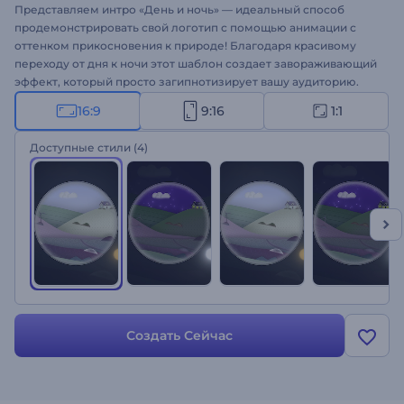
Представляем интро «День и ночь» — идеальный способ
продемонстрировать свой логотип с помощью анимации с
оттенком прикосновения к природе! Благодаря красивому
переходу от дня к ночи этот шаблон создает завораживающий
эффект, который просто загипнотизирует вашу аудиторию.
Всего лишь введите свой слоган, добавьте свой логотип и
16:9
9:16
1:1
наблюдайте, как он оживает с естественными эффектами и
переходами. Идеально подходит для продвижения каналов с
Доступные стили
(4)
тематикой дикой природы, телевизионных рекламных
роликов, презентаций, географических интро и многого
другого. Попробуйте сегодня и поднимите свой логотип на
новый уровень!
Создать Сейчас