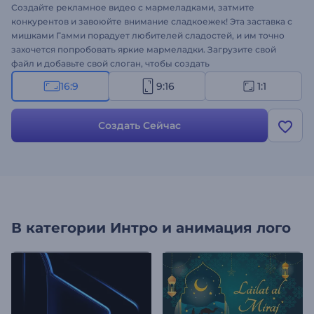
Создайте рекламное видео с мармеладками, затмите
конкурентов и завоюйте внимание сладкоежек! Эта заставка с
мишками Гамми порадует любителей сладостей, и им точно
захочется попробовать яркие мармеладки. Загрузите свой
файл и добавьте свой слоган, чтобы создать
профессиональную заставку с логотипом за несколько минут.
16:9
9:16
1:1
Шаблон идеально подходит для создания рекламы для ТВ,
продвижения компании и продукции, интро для YouTube-
канала и многого другого. Завоюйте сердца клиентов с
Создать Сейчас
помощью нашего нового шаблона. Создайте свое видео!
В категории
Интро и анимация лого