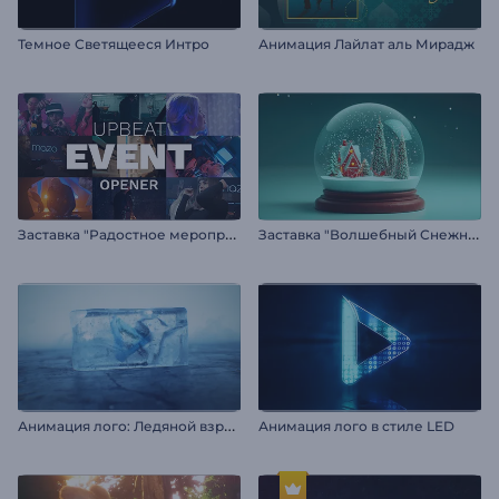
Темное Светящееся Интро
Анимация Лайлат аль Мирадж
З
аставка "Радостное мероприятие"
З
аставка "Волшебный Снежный Шар"
А
нимация лого: Ледяной взрыв
Анимация лого в стиле LED