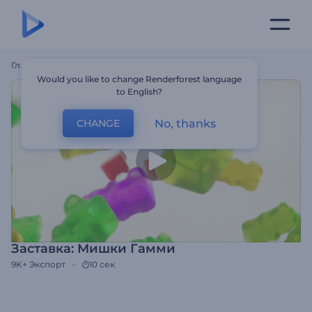
Главная
Шаблоны
Заставка: Мишки Гамми
Would you like to change Renderforest language
to English?
No, thanks
CHANGE
Заставка: Мишки Гамми
9K+
Экспорт
10 сек