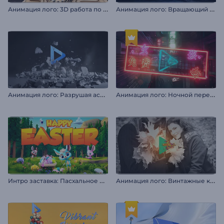
А
нимация лого: 3D работа по дереву
А
нимация лого: Вращающий портал в ночи
А
нимация лого: Разрушая асфальт
А
нимация лого: Ночной переулок
И
нтро заставка: Пасхальное приключение
А
нимация лого: Винтажные кадры