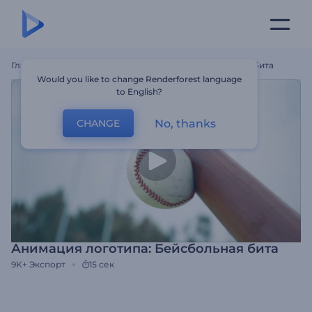
Главная
Шаблоны
Анимация Логотипа: Бейсбольная Бита
Would you like to change Renderforest language
to English?
No, thanks
CHANGE
Анимация логотипа: Бейсбольная бита
9K+
Экспорт
15 сек