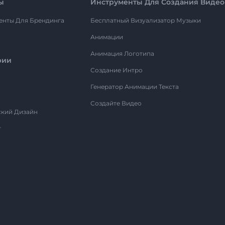
ы
Инструменты Для Создания Видео
енты Для Брендинга
Бесплатный Визуализатор Музыки
Анимации
Анимация Логотипа
рии
Создание Интро
Генератор Анимации Текста
Создайте Видео
ский Дизайн
т