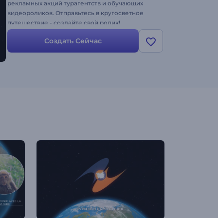
рекламных акций турагентств и обучающих
видеороликов. Отправьтесь в кругосветное
путешествие - создайте свой ролик!
Создать Сейчас