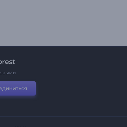
rest
ервыми
единиться