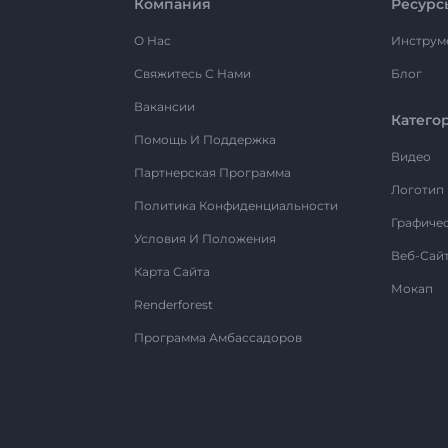
Компания
Ресурс
О Нас
Инструм
Свяжитесь С Нами
Блог
Вакансии
Катего
Помощь И Поддержка
Видео
Партнерская Программа
Логотип
Политика Конфиденциальности
Графиче
Условия И Положения
Веб-Сай
Карта Сайта
Мокап
Renderforest
Программа Амбассадоров