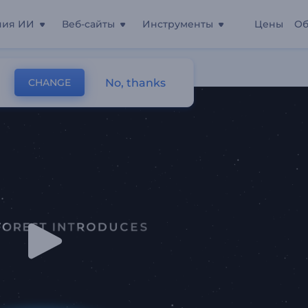
ния ИИ
Веб-сайты
Инструменты
Цены
Об
а Мира
No, thanks
CHANGE