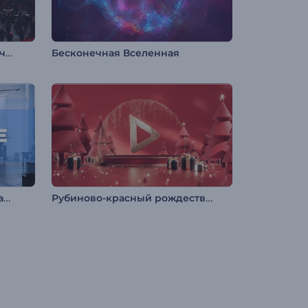
Слайд-шоу с эффектом глитч-хром
Бесконечная Вселенная
Современная корпоративная презентация
Рубиново-красный рождественский логотип