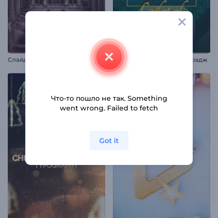
С
лайд-шоу: Исторические хроники
Анимация Лайлат аль Мирадж
Что-то пошло не так. Something
went wrong. Failed to fetch
Got it