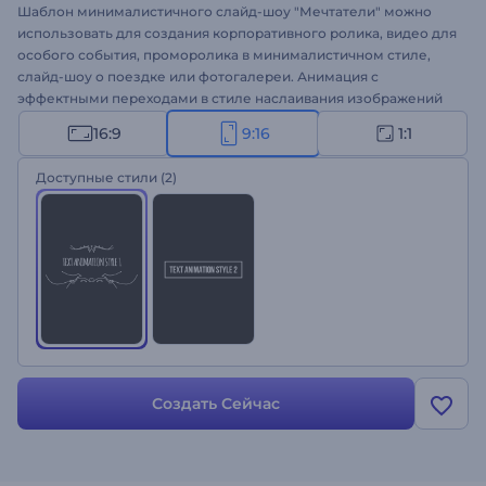
Шаблон минималистичного слайд-шоу "Мечтатели" можно
использовать для создания корпоративного ролика, видео для
особого события, проморолика в минималистичном стиле,
слайд-шоу о поездке или фотогалереи. Анимация с
эффектными переходами в стиле наслаивания изображений
позволит создать простое, но при этом привлекательное
16:9
9:16
1:1
видео. С помощью гибких инструментов в шаблоне можно
отредактировать текст и добавить музыку. Загрузите свои
Доступные стили
(2)
изображения или видео, введите текст, подберите
музыкальный трек и наслаждайтесь готовым видео!
Создать Сейчас