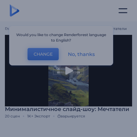
Главная
Шаблоны
Минималистичное Слайд-Шоу: Мечтатели
Would you like to change Renderforest language
to English?
No, thanks
CHANGE
Минималистичное слайд-шоу: Мечтатели
20
сцен
1K+
Экспорт
варьируется