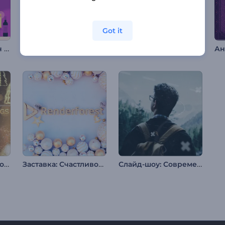
Got it
Анимации на канун Рождества
Яркая новогодняя заставка
Новогодняя мерцающая типографика
Типографика с новогодними поздравлениями
Заставка: Счастливое Рождество
Слайд-шоу: Современный параллакс