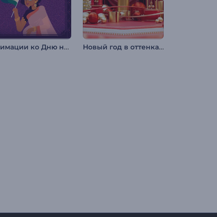
Анимации ко Дню независимости Индии
Новый год в оттенках красного