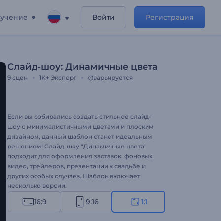
учение
Войти
Регистрация
Слайд-шоу: Динамичные цвета
9
сцен
1K+
Экспорт
варьируется
Если вы собирались создать стильное слайд-
шоу с минималистичными цветами и плоским
дизайном, данный шаблон станет идеальным
решением! Слайд-шоу "Динамичные цвета"
подходит для оформления заставок, фоновых
видео, трейлеров, презентации к свадьбе и
других особых случаев. Шаблон включает
несколько версий.
16:9
9:16
1:1