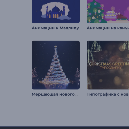
Анимации к Мавлиду
Мерцающая новогодняя елка