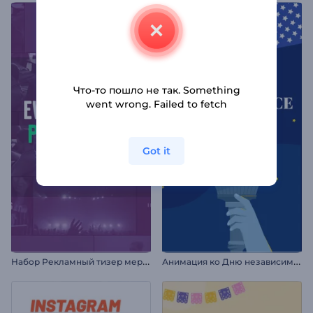
Что-то пошло не так. Something
went wrong. Failed to fetch
Got it
Н
абор Рекламный тизер мероприятия
А
нимация ко Дню независимости США