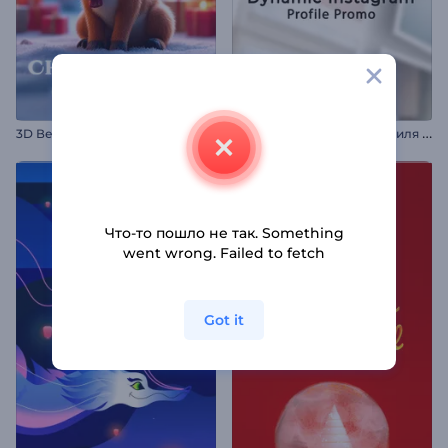
3
D Веселые Рождественские поздравления
Д
инамичное промо профиля Instagram
Что-то пошло не так. Something
went wrong. Failed to fetch
Got it