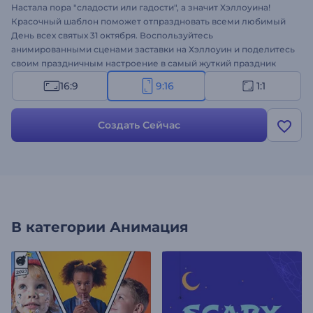
Настала пора "сладости или гадости", а значит Хэллоуина!
Красочный шаблон поможет отпраздновать всеми любимый
День всех святых 31 октября. Воспользуйтесь
анимированными сценами заставки на Хэллоуин и поделитесь
своим праздничным настроение в самый жуткий праздник
года. Введите свой текст, загрузите логотип и подождите пару
16:9
9:16
1:1
минут, чтобы получить профессиональную видеоанимацию.
Шаблон отлично подойдет для оформления праздничных
интро, приглашений на вечеринки, видеоприветствий на
Создать Сейчас
Хэллоуин, заставки для презентации и многих других
проектов. Начните сегодня же!
В категории
Анимация