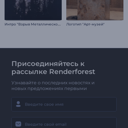
И
нтро "Взрыв Металлической Сферы"
Логотип "Арт-музей"
Присоединяйтесь к
рассылке Renderforest
Узнавайте о последних новостях и
новых предложениях первыми