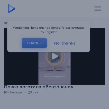
Главная
Шаблоны
Показ Логотипа Образования
Would you like to change Renderforest language
to English?
No, thanks
CHANGE
Показ логотипа образования
1K+
Экспорт
7 сек