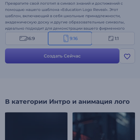
Превратите свой логотип в символ знаний и достижений с
помощью нашего шаблона «Education Logo Reveal». Этот
шаблон, включающий в себя школьные принадлежности,
академическую доску и другие образовательные символы,
идеально подходит для демонстрации вашего фирменного
стиля. Легко настройте его, добавив свой логотип, слоган и
16:9
9:16
1:1
фоновую музыку. Идеально подходит для школ, онлайн-
курсов, академических презентаций и других
образовательных проектов. Создайте свой логотип прямо
Создать Сейчас
сейчас и произведите неизгладимое впечатление на
учеников, преподавателей и свою аудиторию!
В категории
Интро и анимация лого