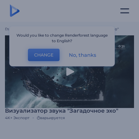
Главная
Шаблоны
Визуализатор Звука "Загадочное Эхо"
Would you like to change Renderforest language
to English?
No, thanks
CHANGE
Визуализатор звука "Загадочное эхо"
4K+
Экспорт
варьируется