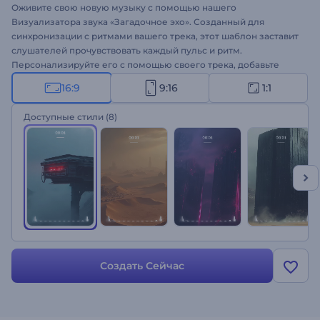
Оживите свою новую музыку с помощью нашего
Визуализатора звука «Загадочное эхо». Созданный для
синхронизации с ритмами вашего трека, этот шаблон заставит
слушателей прочувствовать каждый пульс и ритм.
Персонализируйте его с помощью своего трека, добавьте
название песни и имя исполнителя, а также выберите стиль,
16:9
9:16
1:1
соответствующий настроению вашей музыки. Идеально
подходит для релизов новых синглов, промо музыкальных
Доступные стили
(8)
альбомов, каверов, музыкальных мероприятий и многого
другого. Создавайте прямо сейчас и увеличивайте количество
своих фанатов!
Создать Сейчас