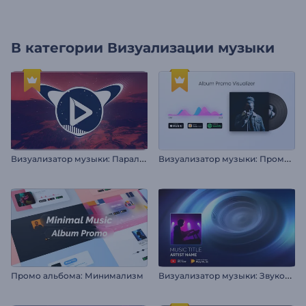
В категории
Визуализации музыки
В
изуализатор музыки: Параллакс волны
В
изуализатор музыки: Промо альбома
В
изуализатор музыки: Звуковой резонанс
Промо альбома: Минимализм