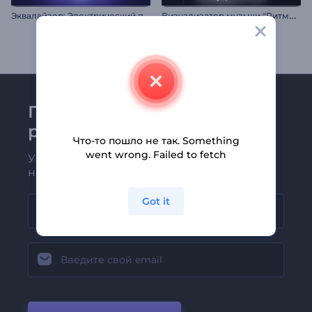
Э
квалайзер: Электрический пульс
В
изуализатор музыки "Ритмичный автомобиль"
Присоединяйтесь к
рассылке Renderforest
Что-то пошло не так. Something
went wrong. Failed to fetch
Узнавайте о последних новостях и
новых предложениях первыми
Got it