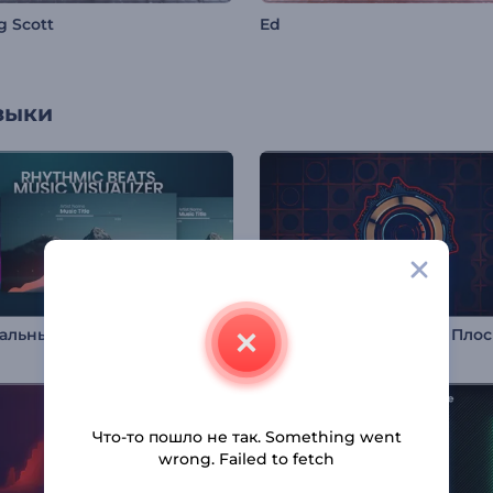
g Scott
Ed
зыки
Музыкальный визуализатор "Ритмичные биты"
Что-то пошло не так. Something went
wrong. Failed to fetch