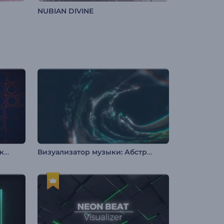
NUBIAN DIVINE
Визуализатор музыки: Плоский аудиоспектр
Визуализатор музыки: Абстрактный вихрь