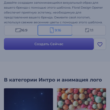
Давайте создадим запоминающийся визуальный образ для
вашего бренда с помощью этого шаблона. Floral Design Opener
обеспечит приятную эстетику, необходимую для
представления вашего бренда. Оживите свой логотип,
используя свежие весенние цветы с помощью этого шаблона.
Загрузите логотип, введите слоган и подождите несколько
16:9
9:16
1:1
минут, чтобы получить профессиональную
анимацию
логотипа
, достойную восхищения. Идеально подходит для
студий флористического дизайна, рекламных акций
Создать Сейчас
цветочных магазинов, презентаций свадебных агентств и
многого другого. Попробуйте прямо сейчас!
В категории
Интро и анимация лого