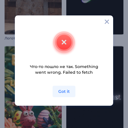
Логотип "Арт-музей"
Логотип Свифт Глитч
Что-то пошло не так. Something
went wrong. Failed to fetch
Got it