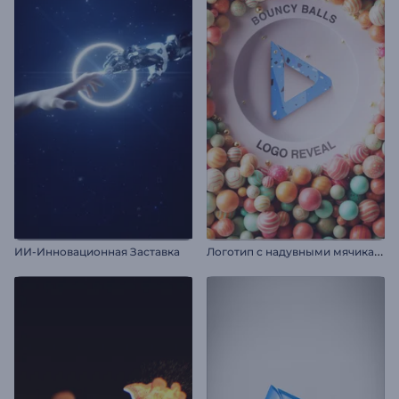
Л
оготип с надувными мячиками
ИИ-Инновационная Заставка