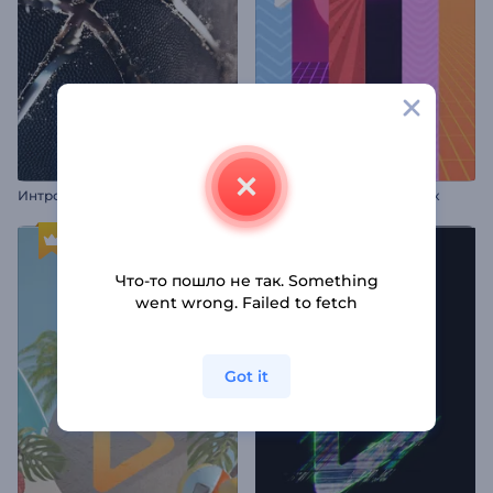
И
нтро: Реалистичный баскетбольный мяч
Анимация лого: Фанк 80-х
Что-то пошло не так. Something
went wrong. Failed to fetch
Got it