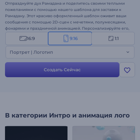
Отпразднуйте дух Рамадана и поделитесь своими теплыми
пожеланиями с помощью нашего шаблона для заставки к
Рамадану. Этот красиво оформленный шаблон оживит ваши
сообщения с помощью 2D-сцен с мечетями, полумесяцами,
фонарями и праздничной анимацией. Персонализируйте его,
добавив свои поздравления, логотип и праздничную фоновую
16:9
9:16
1:1
музыку, чтобы создать трогательное видео для вашей
аудитории. Идеально подходит для заставок к праздникам,
Портрет | Логотип
поздравительных видеороликов, специальных объявлений,
приглашений на мероприятия и многого другого. Создайте
прямо сейчас!
Создать Сейчас
В категории
Интро и анимация лого