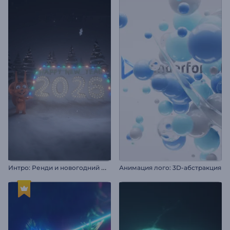
И
нтро: Ренди и новогодний фейерверк
Анимация лого: 3D-абстракция