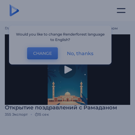
Главная
Шаблоны
Открытие Поздравлений С Рамаданом
Would you like to change Renderforest language
to English?
No, thanks
CHANGE
Открытие поздравлений с Рамаданом
355
Экспорт
15 сек