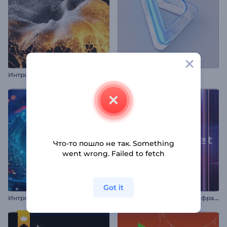
Интро "Всплеск частиц"
Глянцево-чистое интро
Что-то пошло не так. Something
went wrong. Failed to fetch
Got it
И
нтро "Космический туннель: обратный отсчет"
И
нтро "Хроматическая рефракция"