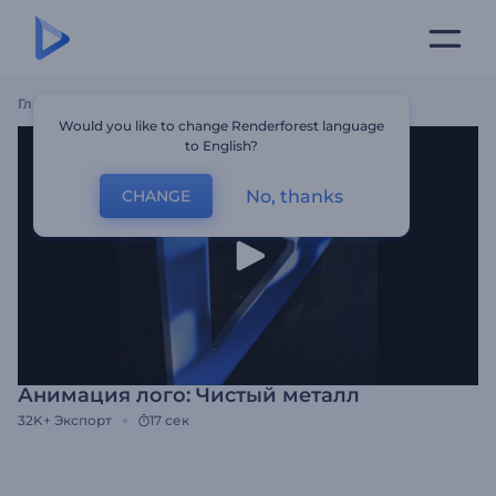
Главная
Шаблоны
Анимация Лого: Чистый Металл
Would you like to change Renderforest language
to English?
No, thanks
CHANGE
Анимация лого: Чистый металл
32K+
Экспорт
17 сек