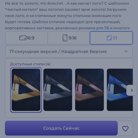
Не все то золото, что блестит... А как насчет лого? С шаблоном
"Чистый металл" ваш логотип засияет ярче золота! Загрузите
свое лого, и за считанные минуты стильная анимация лого
будет готова. Шаблон отлично подходит для презентаций,
корпоративных заставок, рекламных роликов для ТВ и многого
другого. Вы не только продемонстрируете свою компанию
16:9
9:16
1:1
наилучшим образом, но и выделитесь среди конкурентов.
Создайте свою анимацию логотипа!
17-секундная версия / Квадратная Версия
Доступные стили
(4)
Создать Сейчас