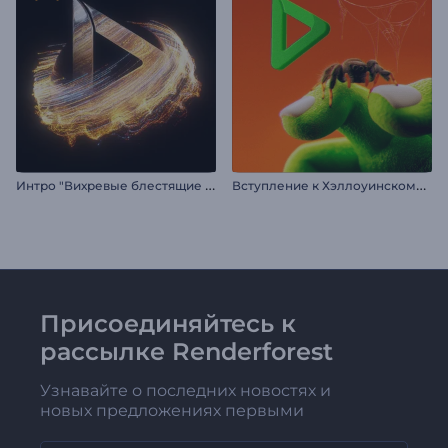
И
нтро "Вихревые блестящие частицы"
В
ступление к Хэллоуинскому пауку
Присоединяйтесь к
рассылке Renderforest
Узнавайте о последних новостях и
новых предложениях первыми