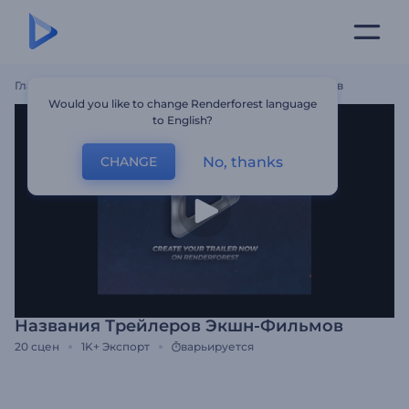
Главная
Шаблоны
Названия Трейлеров Экшн-Фильмов
Would you like to change Renderforest language
to English?
No, thanks
CHANGE
Названия Трейлеров Экшн-Фильмов
20
сцен
1K+
Экспорт
варьируется