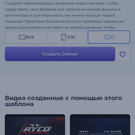
Создайте привлекающую внимание видео заставку, чтобы
представить свои боевики или приключенческие фильмы в
кинотеатрах и заинтересовать как можно больше людей.
Названия Трейлеров Боевиков помогут напрямую связаться с
вашей аудиторией и заставить их затаить дыхание, чтобы
увидеть, о чем трейлер. Благодаря ряду динамичных
16:9
9:16
1:1
заголовков и впечатляющему кинематографическому стилю
этот современный шаблон вызовет немедленную
эмоциональную реакцию у зрителей и заставит их с
Создать Сейчас
нетерпением ждать даты выхода вашего боевика. Он
идеально подходит для рекламы боевиков, драм,
криминальных фильмов и триллеров. Попробуйте уже прямо
сейчас!
Видео созданные с помощью этого
шаблона