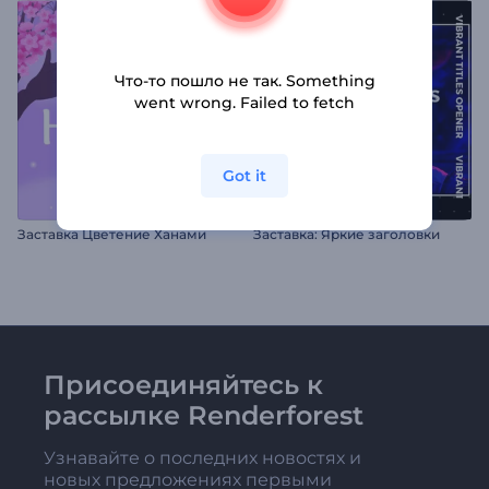
Что-то пошло не так. Something
went wrong. Failed to fetch
Got it
Заставка Цветение Ханами
Заставка: Яркие заголовки
Присоединяйтесь к
рассылке Renderforest
Узнавайте о последних новостях и
новых предложениях первыми