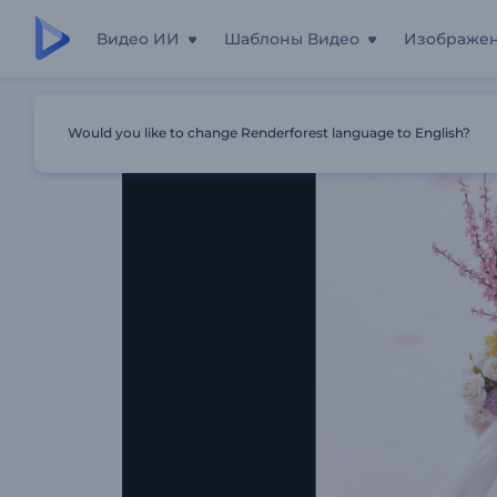
Видео ИИ
Шаблоны Видео
Изображе
Главная
Шаблоны
Цветочные Поздравления С 8 Ма
Would you like to change Renderforest language to English?