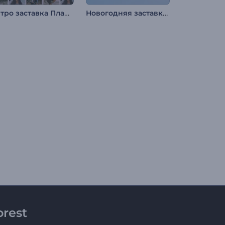
Интро заставка Плавные фоторамки
Новогодняя заставка: Снежный шар
rest