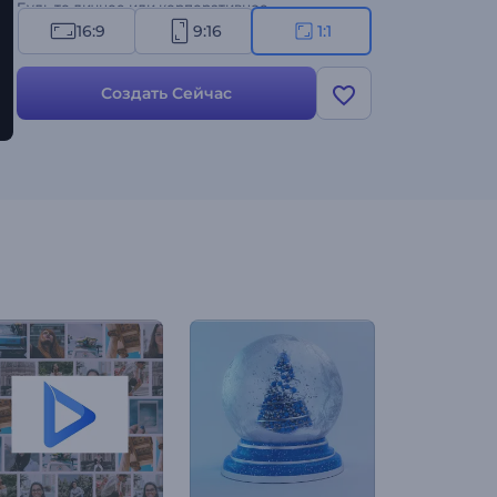
Будь то личное или корпоративное
использование, этот шаблон сделает ваши
16:9
9:16
1:1
поздравления незабываемыми и особенно
значимыми. Создайте сейчас!
Создать Сейчас