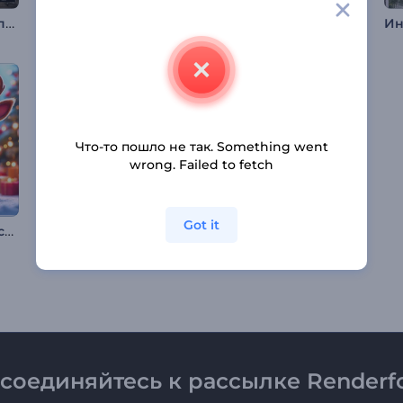
Заголовки в стиле пиксель-глитч
Интро с раскрывающимся пасхальным яйцом
Заставка: Кристальный Рамадан
Что-то пошло не так. Something went
wrong. Failed to fetch
Got it
3D Веселые Рождественские поздравления
Интро "Пасхальное яйцо в цветах"
Интро "Елка из блестящих частиц"
соединяйтесь к рассылке Renderfo