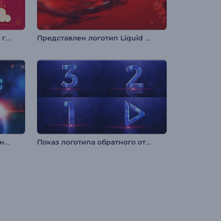
Промо на китайский Новый год
Представлен логотип Liquid Fusion
Интро: Реалистичная Вселенная
Показ логотипа обратного отсчета