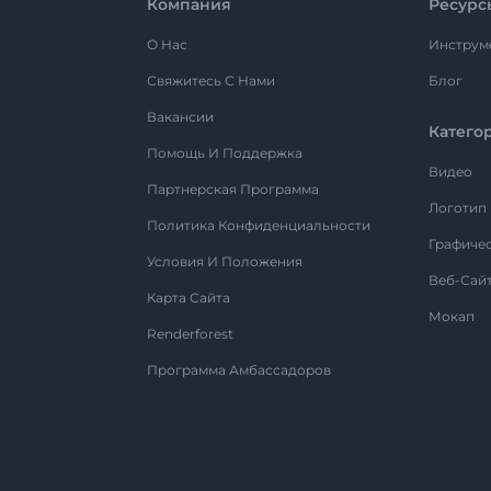
Компания
Ресурс
О Нас
Инструм
Свяжитесь С Нами
Блог
Вакансии
Катего
Помощь И Поддержка
Видео
Партнерская Программа
Логотип
Политика Конфиденциальности
Графиче
Условия И Положения
Веб-Сай
Карта Сайта
Мокап
Renderforest
Программа Амбассадоров