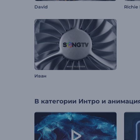
David
Richie
Иван
В категории
Интро и анимация