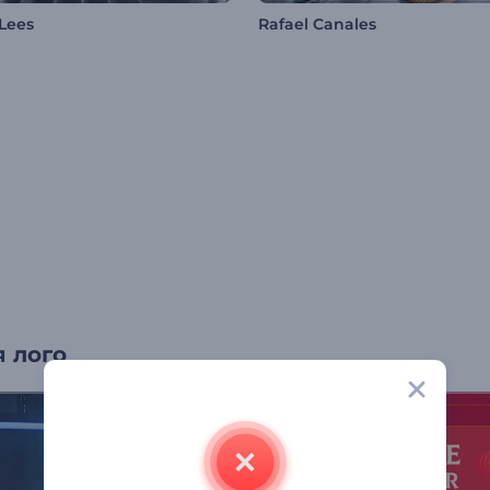
 Lees
Rafael Canales
 лого