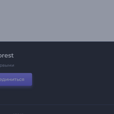
rest
ервыми
единиться