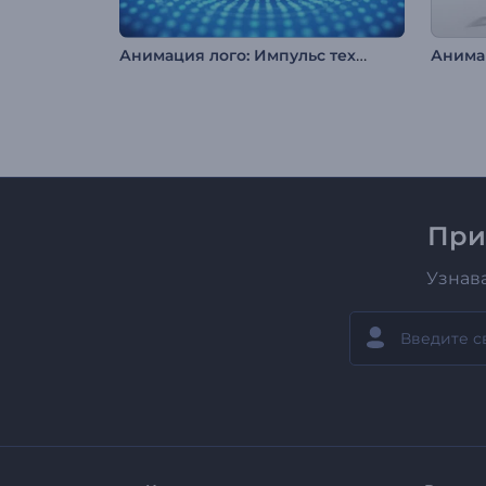
Анимация лого: Импульс технологий
При
Узнав