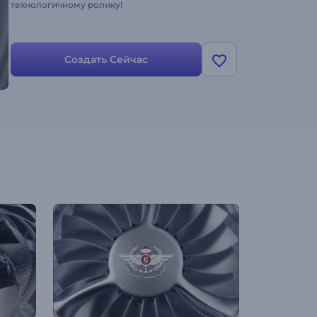
технологичному ролику!
Создать Сейчас