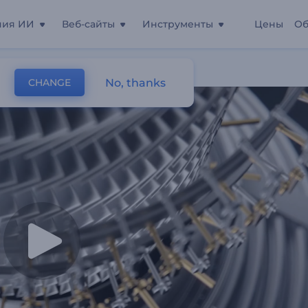
ния ИИ
Веб-сайты
Инструменты
Цены
Об
тиле Хай-Тек
No, thanks
CHANGE