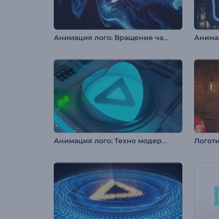
Анимация лого: Вращение частиц
Анимация лого: Техно модернизация
Логоти