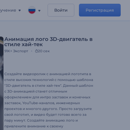
учение
Войти
Регистрация
Анимация лого 3D-двигатель в
стиле хай-тек
91K+
Экспорт
20 сек
Создайте видеоролик с анимацией логотипа в
стиле высоких технологий с помощью шаблона
"3D-двигатель в стиле хай-тек". Данный шаблон
с 3D-анимацией станет отличным
оформлением для интро заставок и конечных
заставок, YouTube-каналов, инженерных
проектов и многого другого. Просто загрузите
свой логотип, и видео будет готово всего за
пару минут. Создайте анимацию лого и
привлеките внимание к своему