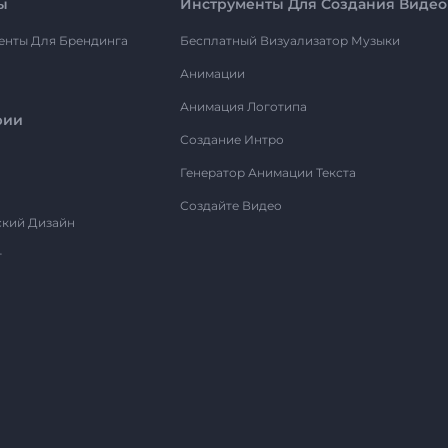
ы
Инструменты Для Создания Видео
енты Для Брендинга
Бесплатный Визуализатор Музыки
Анимации
Анимация Логотипа
рии
Создание Интро
Генератор Анимации Текста
Создайте Видео
ский Дизайн
т