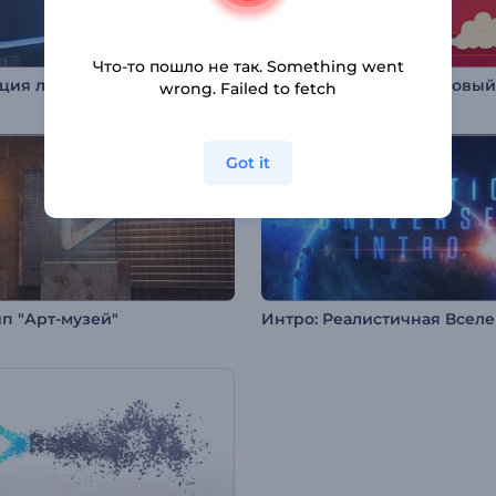
Что-то пошло не так. Something went
Анимация лого: Ретроспектива
wrong. Failed to fetch
Got it
п "Арт-музей"