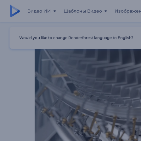
Видео ИИ
Шаблоны Видео
Изображе
Главная
Шаблоны
Анимация Лого 3D-Двигатель В С
Would you like to change Renderforest language to English?