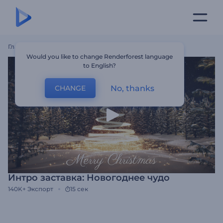
Главная
Шаблоны
Интро Заставка: Новогоднее Чудо
Would you like to change Renderforest language
to English?
No, thanks
CHANGE
Интро заставка: Новогоднее чудо
140K+
Экспорт
15 сек