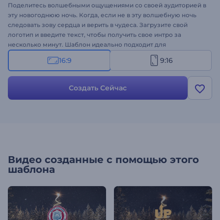
Поделитесь волшебными ощущениями со своей аудиторией в
эту новогоднюю ночь. Когда, если не в эту волшебную ночь
следовать зову сердца и верить в чудеса. Загрузите свой
логотип и введите текст, чтобы получить свое интро за
несколько минут. Шаблон идеально подходит для
рождественских акций, новогодних поздравлений,
16:9
9:16
приглашений на вечеринку и многого другого. Создайте
видеоролик с помощью шаблона интро заставки "Новогоднее
чудо", чтобы направить свои пожелания!
Создать Сейчас
Видео созданные с помощью этого
шаблона