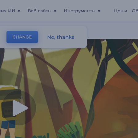
ния ИИ
Веб-сайты
Инструменты
Цены
Об
 Походе
No, thanks
CHANGE