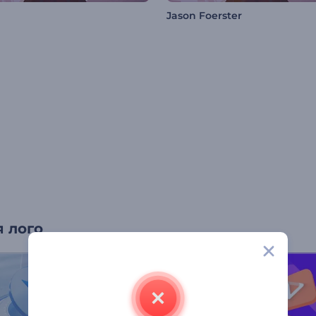
Jason Foerster
 лого