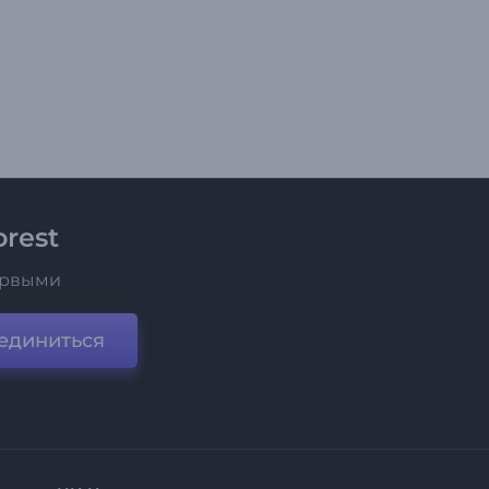
rest
ервыми
единиться