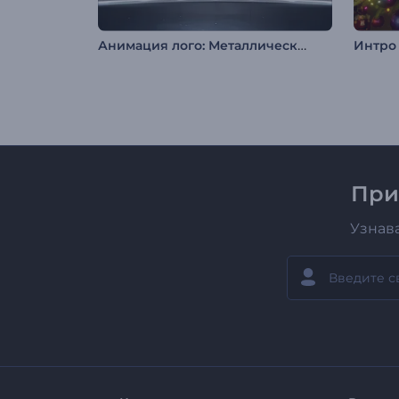
Анимация лого: Металлический куб
При
Узнав