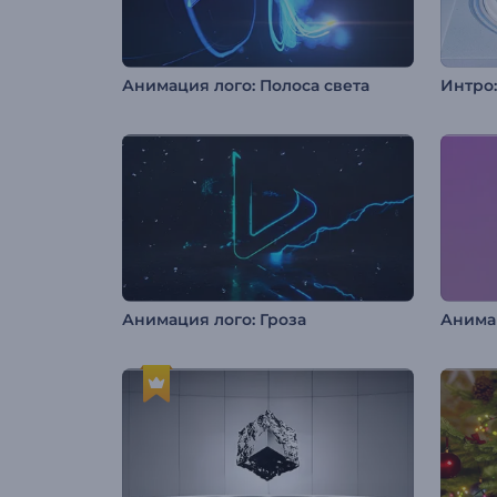
Анимация лого: Полоса света
Интро
Анимация лого: Гроза