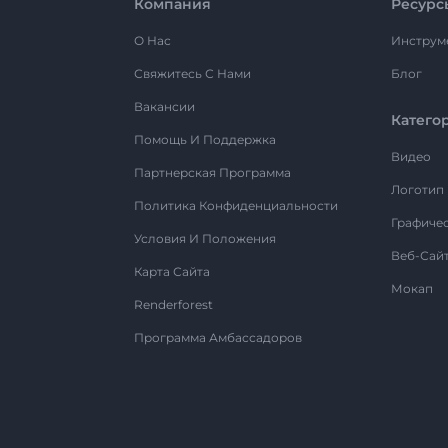
Компания
Ресурс
О Нас
Инструм
Свяжитесь С Нами
Блог
Вакансии
Катего
Помощь И Поддержка
Видео
Партнерская Программа
Логотип
Политика Конфиденциальности
Графиче
Условия И Положения
Веб-Сай
Карта Сайта
Мокап
Renderforest
Программа Амбассадоров