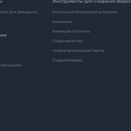
ы
Инструменты Для Создания Видео
енты Для Брендинга
Бесплатный Визуализатор Музыки
Анимации
Анимация Логотипа
рии
Создание Интро
Генератор Анимации Текста
Создайте Видео
ский Дизайн
т