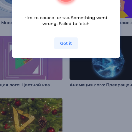
Что-то пошло не так. Something went
: Многослойный 3D-круг
wrong. Failed to fetch
Got it
Анимация лого: Цветной квадрат