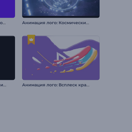
Интро: Разноцветная поисковая строка
Анимация лого: Космические кольца
Анимация лого: Превращение из льда
Анимация лого: Всплеск красок