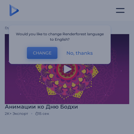
Главная
Шаблоны
Анимации Ко Дню Бодхи
Would you like to change Renderforest language
to English?
No, thanks
CHANGE
Анимации ко Дню Бодхи
2K+
Экспорт
15 сек