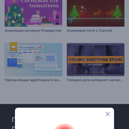
Анимации на канун Рождества
Анимация лого с Сантой
П
резентация адаптивного веб-сайта
Г
алерея для интернет-магазина
Присоединяйтесь к
рассылке Renderforest