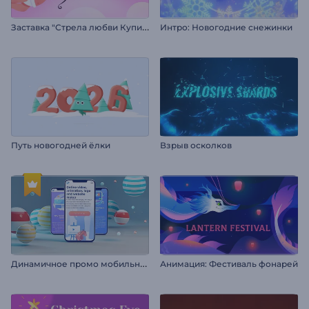
З
аставка "Стрела любви Купидона"
Интро: Новогодние снежинки
Путь новогодней ёлки
Взрыв осколков
Д
инамичное промо мобильного приложения
Анимация: Фестиваль фонарей