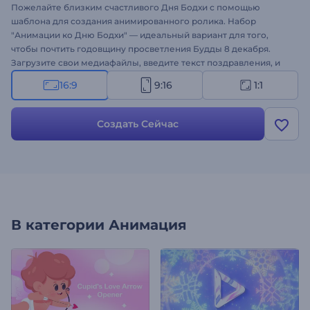
Пожелайте близким счастливого Дня Бодхи с помощью
шаблона для создания анимированного ролика. Набор
"Анимации ко Дню Бодхи" — идеальный вариант для того,
чтобы почтить годовщину просветления Будды 8 декабря.
Загрузите свои медиафайлы, введите текст поздравления, и
через пару минут профессиональная анимация будет готова.
16:9
9:16
1:1
Шаблон идеально подходит для оформления праздничных
интро, приглашений на молитву или медитацию,
видеопоздравлений и многого другого. Создайте свое видео!
Создать Сейчас
В категории
Анимация