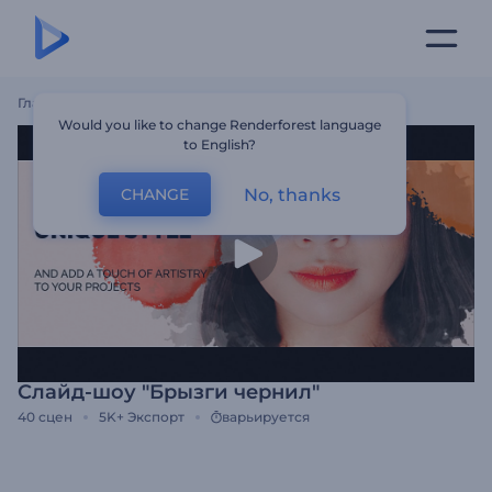
Главная
Шаблоны
Слайд-Шоу "Брызги Чернил"
Would you like to change Renderforest language
to English?
No, thanks
CHANGE
Слайд-шоу "Брызги чернил"
40
сцен
5K+
Экспорт
варьируется