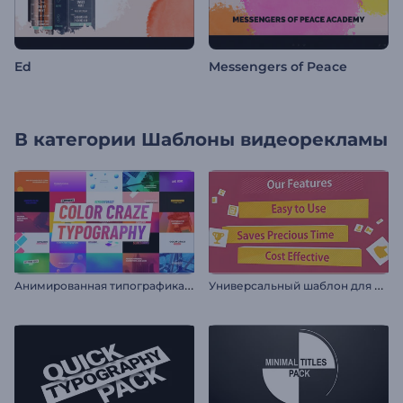
Ed
Messengers of Peace
В категории
Шаблоны видеорекламы
А
нимированная типографика: Цветомания
У
ниверсальный шаблон для рекламы