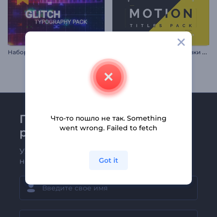
Н
абор с типографикой: Глитч-эффект
Н
абор для видео: Заголовки в движении
Присоединяйтесь к
Что-то пошло не так. Something
went wrong. Failed to fetch
рассылке Renderforest
Узнавайте о последних новостях и
Got it
новых предложениях первыми