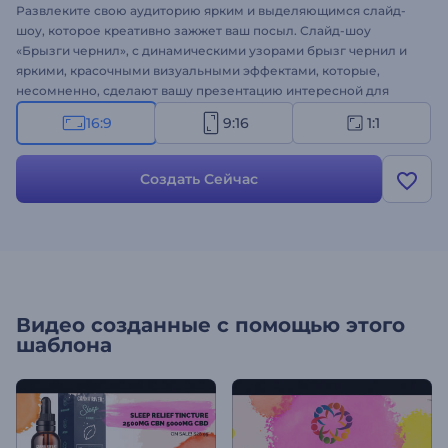
Развлеките свою аудиторию ярким и выделяющимся слайд-
шоу, которое креативно зажжет ваш посыл. Слайд-шоу
«Брызги чернил», с динамическими узорами брызг чернил и
яркими, красочными визуальными эффектами, которые,
несомненно, сделают вашу презентацию интересной для
просмотра. Все, что вам нужно сделать, это загрузить свои
16:9
9:16
1:1
медиафайлы, написать свой текст, выбрать музыкальный трек
и подождать несколько минут, чтобы насладиться видео.
Идеально подходит для слайд-шоу для личного или
Создать Сейчас
профессионального использования, тематических
презентаций, коммерческой рекламы, арт-заставок и многих
других целей. Потратьте минуту, чтобы использовать этот
красочный шаблон, который сможет придать вашему проекту
современный вид. Попробуйте уже прямо сейчас!
Видео созданные с помощью этого
шаблона