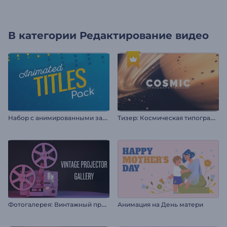
В категории
Редактирование видео
Н
абор с анимированными заголовками
Т
изер: Космическая типографика
Ф
отогалерея: Винтажный проектор
Анимация на День матери