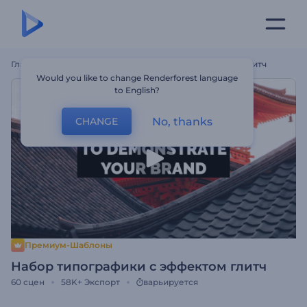
Главная
Шаблоны
Набор Типографики С Эффектом Глитч
Would you like to change Renderforest language
to English?
No, thanks
CHANGE
Премиум-Шаблоны
Набор типографики с эффектом глитч
60
сцен
58K+
Экспорт
варьируется