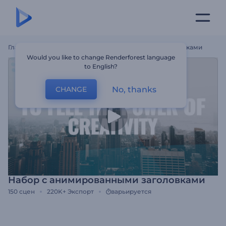
Главная
Шаблоны
Набор С Анимированными Заголовками
Would you like to change Renderforest language
to English?
No, thanks
CHANGE
Набор с анимированными заголовками
150
сцен
220K+
Экспорт
варьируется