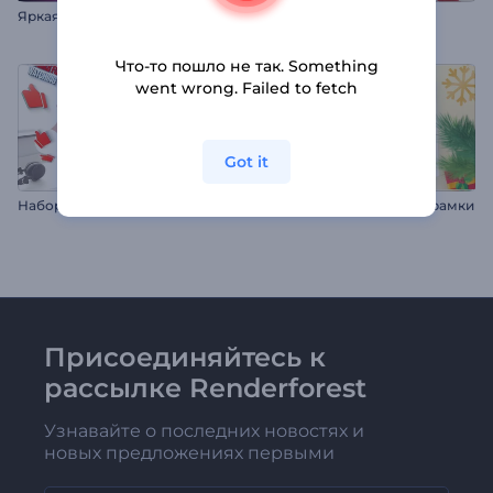
Яркая новогодняя заставка
Интро: Наряженная елка
Что-то пошло не так. Something
went wrong. Failed to fetch
Got it
Набор заставок для YouTube
Слайд-шоу: Новогодние рамки
Присоединяйтесь к
рассылке Renderforest
Узнавайте о последних новостях и
новых предложениях первыми