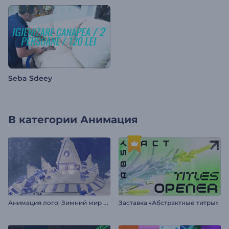
Seba Sdeey
В категории
Анимация
А
нимация лого: Зимний мир чудес
Заставка «Абстрактные титры»