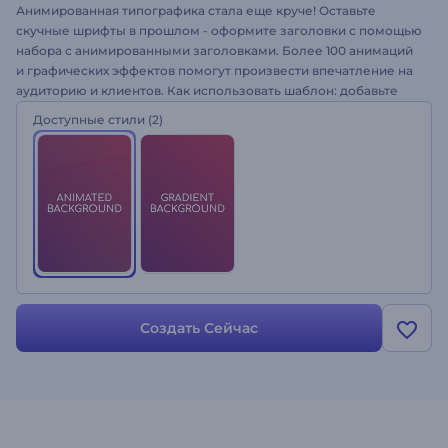
Анимированная типографика стала еще круче! Оставьте
скучные шрифты в прошлом - оформите заголовки с помощью
набора с анимированными заголовками. Более 100 анимаций
и графических эффектов помогут произвести впечатление на
аудиторию и клиентов. Как использовать шаблон: добавьте
свой текст, настройте цветовую гамму, подберите подходящий
Доступные стили
(2)
музыкальный трек, и ваш ролик с красивой типографикой
будет готов. Шаблон отлично подходит для оформления
заставок к трейлерам, видео с текстами песен, роликов с
вдохновляющим текстом и многого другого. Создайте свой
ролик с анимированными заголовками!
Создать Сейчас