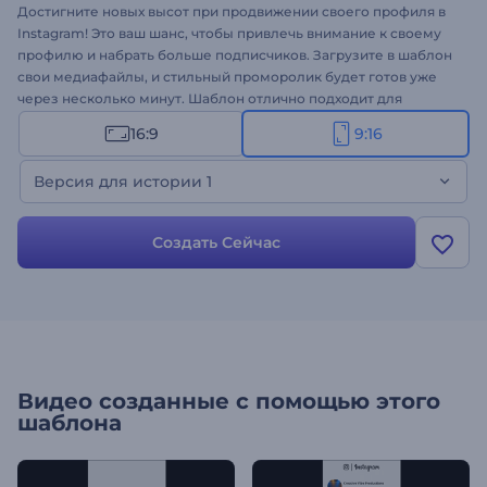
Достигните новых высот при продвижении своего профиля в
Instagram! Это ваш шанс, чтобы привлечь внимание к своему
профилю и набрать больше подписчиков. Загрузите в шаблон
свои медиафайлы, и стильный проморолик будет готов уже
через несколько минут. Шаблон отлично подходит для
создания видео для YouTube-канала, блога, социальных сетей,
16:9
9:16
рекламных роликов и многого другого. Начните продвижение
своего профиля в Инстаграм в соцсетях и найдите путь к
Версия для истории 1
славе. Создайте видео с версией для истории в Инстаграм!
Создать Сейчас
Видео созданные с помощью этого
шаблона