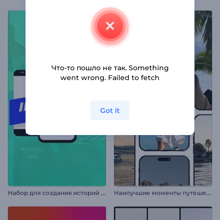
Что-то пошло не так. Something
went wrong. Failed to fetch
Got it
Н
абор для создания историй в Instagram
Н
аилучшие моменты путешествия