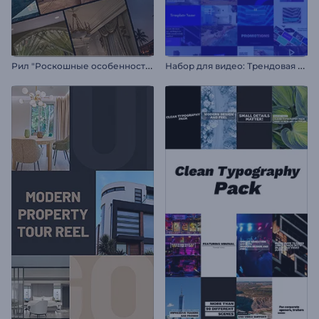
Р
ил "Роскошные особенности отеля"
Н
абор для видео: Трендовая типографика