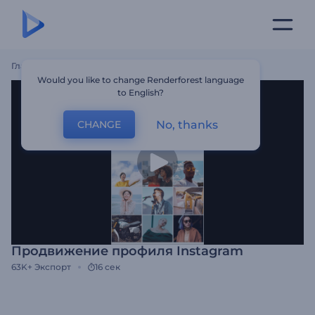
Главная
Шаблоны
Продвижение Профиля Instagram
Would you like to change Renderforest language
to English?
No, thanks
CHANGE
Продвижение профиля Instagram
63K+
Экспорт
16 сек