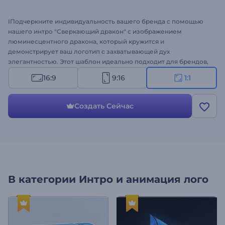
IПодчеркните индивидуальность вашего бренда с помощью
нашего интро "Сверкающий дракон" с изображением
люминесцентного дракона, который кружится и
демонстрирует ваш логотип с захватывающей дух
элегантностью. Этот шаблон идеально подходит для брендов,
желающих добавить нотку фантазии в свою маркетинговую
16:9
9:16
1:1
кампанию, и предлагает захватывающий способ
продемонстрировать ваш логотип и увлечь вашу аудиторию.
Настройте шаблон с помощью ваших элементов брендинга,
Создать Сейчас
таких как логотипы, текст и фоновая музыка, чтобы создать
очаровательное вступление. Создавайте прямо сейчас!
В категории
Интро и анимация лого