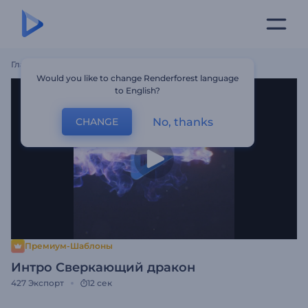
Главная
Шаблоны
Интро Сверкающий Дракон
Would you like to change Renderforest language
to English?
No, thanks
CHANGE
Премиум-Шаблоны
Интро Сверкающий дракон
427
Экспорт
12 сек