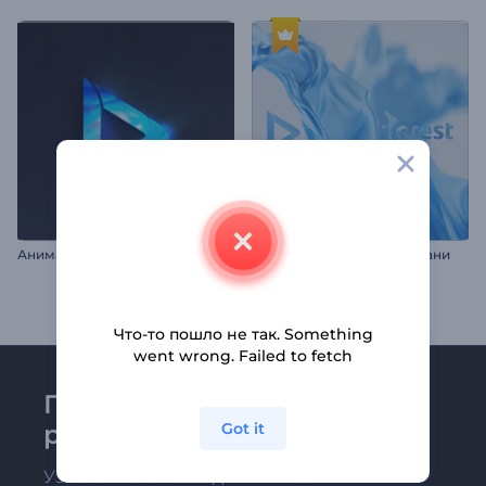
Анимация лого: Хроматика
Логотип Из Шелковой Ткани
Что-то пошло не так. Something
went wrong. Failed to fetch
Присоединяйтесь к
Got it
рассылке Renderforest
Узнавайте о последних новостях и