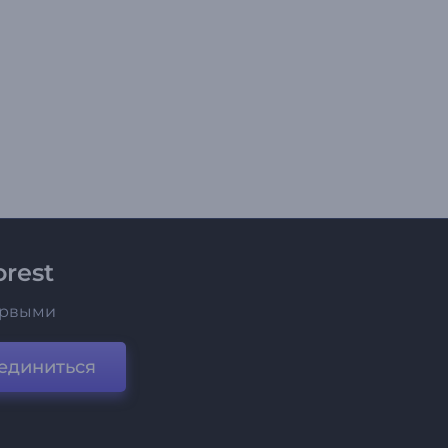
rest
ервыми
единиться