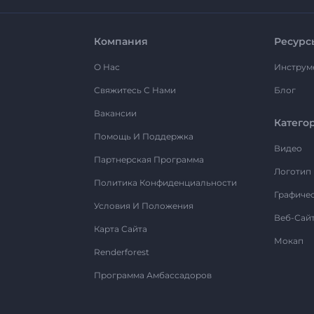
Компания
Ресурс
О Нас
Инструм
Свяжитесь С Нами
Блог
Вакансии
Катего
Помощь И Поддержка
Видео
Партнерская Программа
Логотип
Политика Конфиденциальности
Графиче
Условия И Положения
Веб-Сай
Карта Сайта
Мокап
Renderforest
Программа Амбассадоров