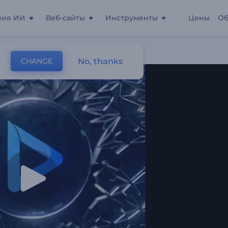
ния ИИ
Веб-сайты
Инструменты
Цены
Об
ков
No, thanks
CHANGE