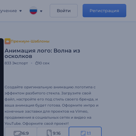
учение
Войти
Регистрация
Премиум-Шаблоны
Анимация лого: Волна из
осколков
833
Экспорт
10 сек
Создайте оригинальную анимацию логотипа с
эффектом разбитого стекла. Загрузите свой
файл, настройте его под стиль своего бренда, и
ваша анимация будет готова. Оформите интро и
конечные заставки для проектов на Vimeo,
продвижения в социальных сетях и видео на
YouTube. Оформите свой проект!
16:9
9:16
1:1