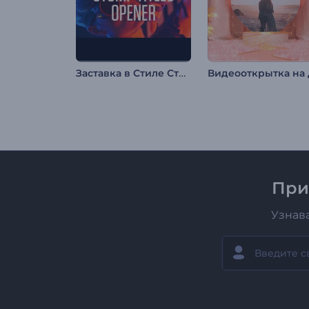
Заставка в Стиле Стомп
При
Узнав