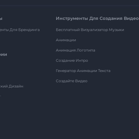
ы
Инструменты Для Создания Видео
енты Для Брендинга
Бесплатный Визуализатор Музыки
Анимации
Анимация Логотипа
рии
Создание Интро
Генератор Анимации Текста
Создайте Видео
ский Дизайн
т