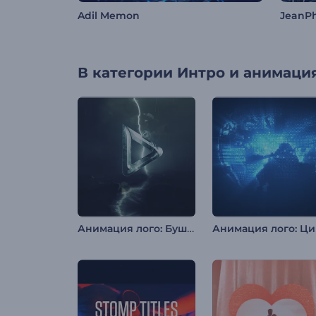
Adil Memon
JeanPh
В категории
Интро и анимация
Анимация лого: Бушующий шторм
Ан