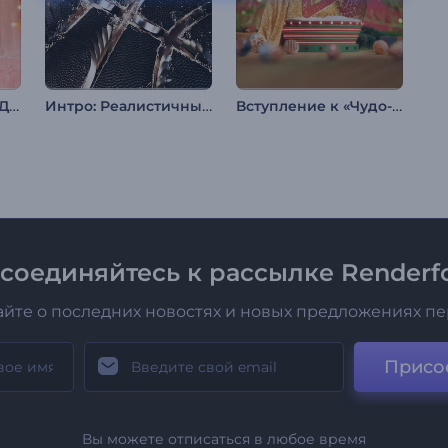
Видеооткрытка на День св. Валентина
Интро: Реалистичный баскетбольный мяч
Вступление к «Чудо-снежному шару»
соединяйтесь к рассылке Renderfo
айте о последних новостях и новых предложениях п
Присо
Вы можете отписаться в любое время