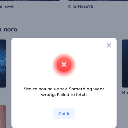
i nové
KillerHase75
 лого
Что-то пошло не так. Something went
имация лого: Цифровой глобус
Вступление гонки спорткаров
Логотип "Мягкий свет"
wrong. Failed to fetch
Got it