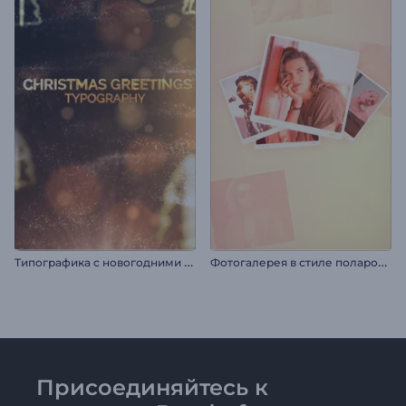
Т
ипографика с новогодними поздравлениями
Ф
отогалерея в стиле полароид
Присоединяйтесь к