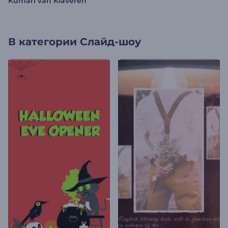
Kumari van Klaveren
В категории
Слайд-шоу