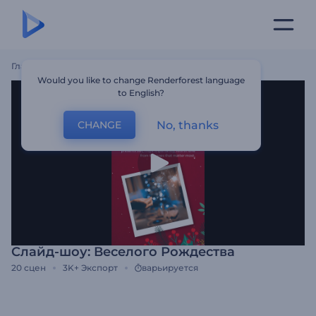
Главная
Шаблоны
Слайд-Шоу: Веселого Рождества
Would you like to change Renderforest language
to English?
No, thanks
CHANGE
Слайд-шоу: Веселого Рождества
20
сцен
3K+
Экспорт
варьируется