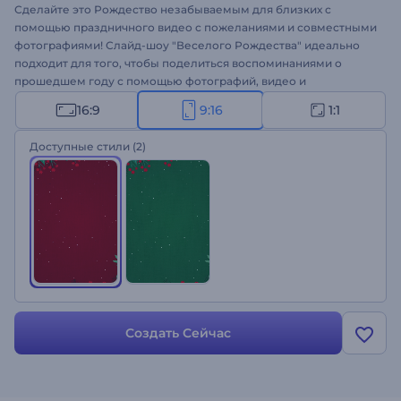
Сделайте это Рождество незабываемым для близких с
помощью праздничного видео с пожеланиями и совместными
фотографиями! Слайд-шоу "Веселого Рождества" идеально
подходит для того, чтобы поделиться воспоминаниями о
прошедшем году с помощью фотографий, видео и
поздравлений в полароидной рамке. Загрузите свои
16:9
9:16
1:1
медиафайлы, введите текст поздравления, при
необходимости добавьте файл с логотипом и получите
Доступные стили
(2)
персонализированное рождественское слайд-шоу за пару
минут. Не теряйте ни минуты, оформите видео с
воспоминаниями о прошедшем году. Создайте свое видео
прямо сейчас!
Создать Сейчас