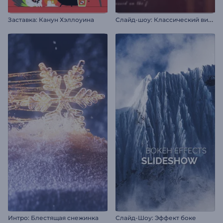
С
лайд-шоу: Классический винтаж
Заставка: Канун Хэллоуина
Интро: Блестящая снежинка
Слайд-Шоу: Эффект боке