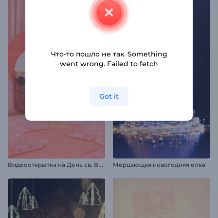
Что-то пошло не так. Something
went wrong. Failed to fetch
Got it
В
идеооткрытка на День св. Валентина
Мерцающая новогодняя елка