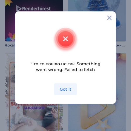
Н
овогодняя заставка: Снежный шар
Яркая новогодняя заставка
Что-то пошло не так. Something
went wrong. Failed to fetch
Got it