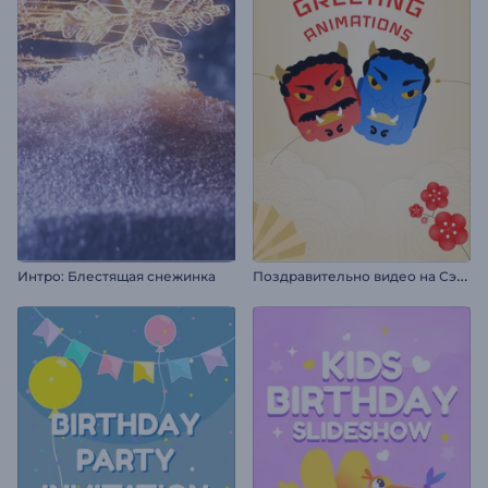
П
оздравительно видео на Сэцубун
Интро: Блестящая снежинка