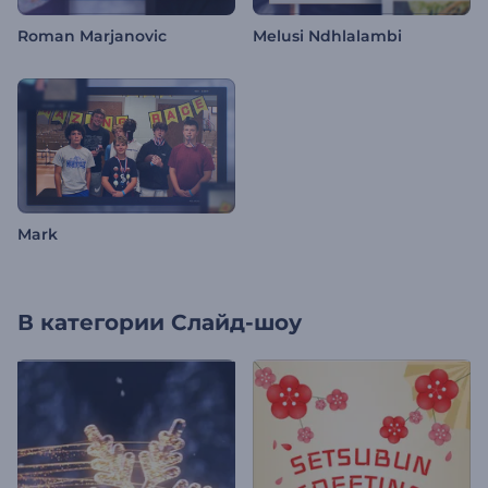
Roman Marjanovic
Melusi Ndhlalambi
Mark
В категории
Слайд-шоу