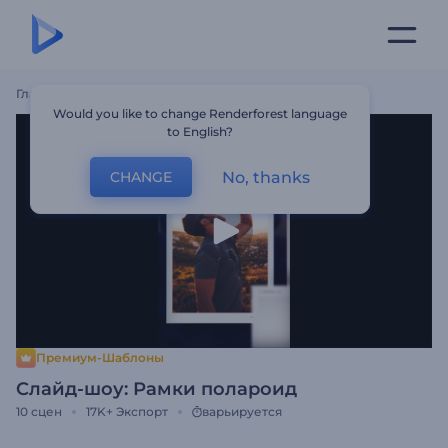
Главная
Шаблоны
Слайд-Шоу: Рамки Полароид
Would you like to change Renderforest language
to English?
No, thanks
CHANGE
Премиум-Шаблоны
Слайд-шоу: Рамки полароид
10
сцен
17K+
Экспорт
варьируется