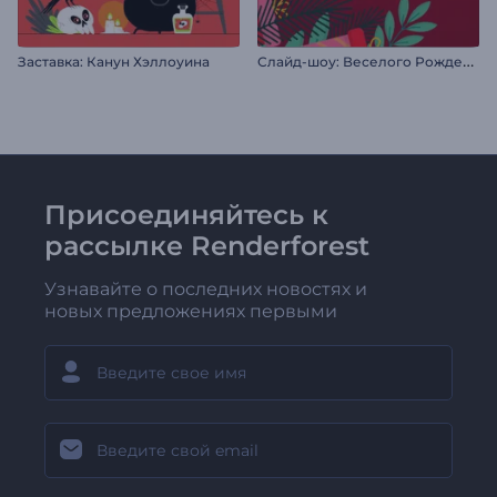
С
лайд-шоу: Веселого Рождества
Заставка: Канун Хэллоуина
Присоединяйтесь к
рассылке Renderforest
Узнавайте о последних новостях и
новых предложениях первыми