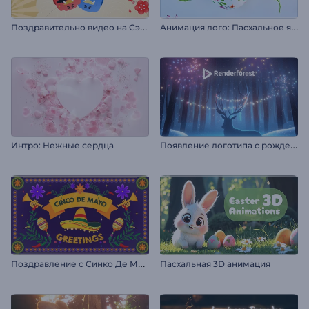
П
оздравительно видео на Сэцубун
А
нимация лого: Пасхальное яйцо с цветочками
П
оявление логотипа с рождественским оленем
Интро: Нежные сердца
П
оздравление с Синко Де Майо
Пасхальная 3D анимация