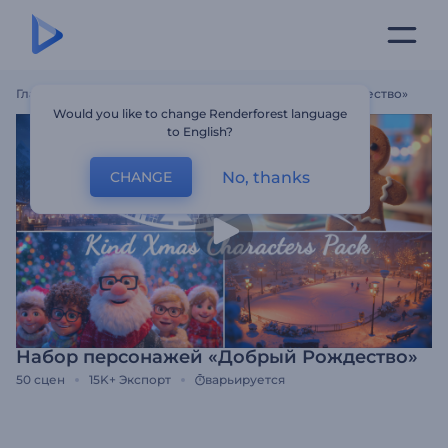
Главная
Шаблоны
Набор Персонажей «Добрый Рождество»
Would you like to change Renderforest language
to English?
No, thanks
CHANGE
Набор персонажей «Добрый Рождество»
50
сцен
15K+
Экспорт
варьируется