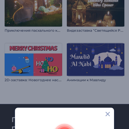
П
риключения пасхального кролика
В
идезаставка "Светящийся Рамадан"
2
D-заставка: Новогоднее настроение
Анимации к Мавлиду
Присоединяйтесь к
рассылке Renderforest