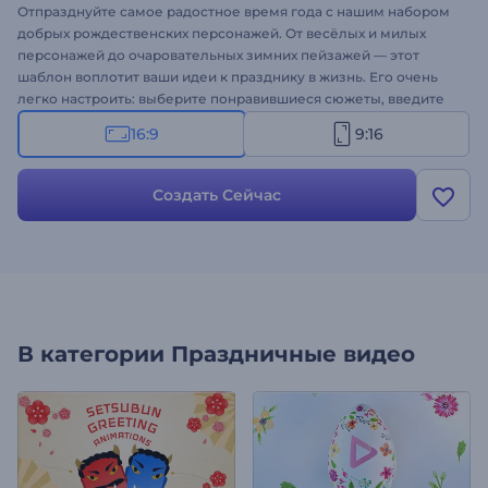
Отпразднуйте самое радостное время года с нашим набором
добрых рождественских персонажей. От весёлых и милых
персонажей до очаровательных зимних пейзажей — этот
шаблон воплотит ваши идеи к празднику в жизнь. Его очень
легко настроить: выберите понравившиеся сюжеты, введите
праздничные послания, выберите фоновую музыку и
16:9
9:16
загрузите или запишите закадровый голос. Идеально
подходит для поздравительных видеороликов, приглашений
на праздничные мероприятия, сезонной рекламы или
Создать Сейчас
объявлений и многого другого. Попробуйте прямо сейчас!
В категории
Праздничные видео