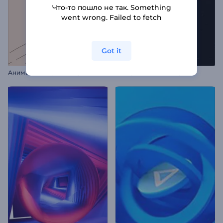
Что-то пошло не так. Something
went wrong. Failed to fetch
Got it
А
нимации к празднику Томатина
Дистресс-Глитч Интро