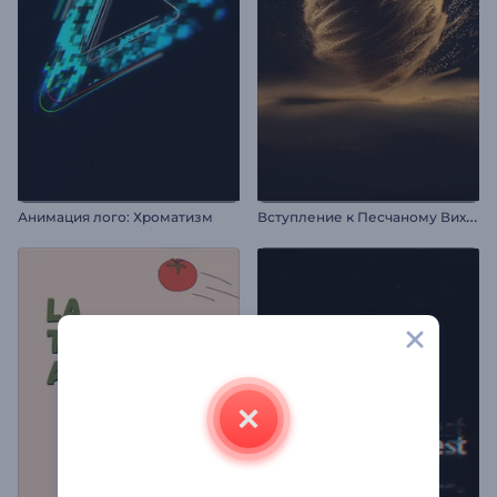
В
ступление к Песчаному Вихрю
Анимация лого: Хроматизм