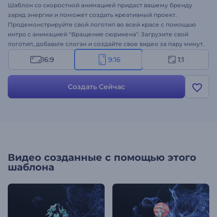
Шаблон со скоростной анимацией придаст вашему бренду
заряд энергии и поможет создать креативный проект.
Продемонстрируйте свой логотип во всей красе с помощью
интро с анимацией "Вращение сюрикена". Загрузите свой
логотип, добавьте слоган и создайте свое видео за пару минут.
Интро отлично подойдет для оформления заставки для
16:9
9:16
1:1
презентации или корпоративного ролика для компании,
рекламы, проектов с брендингом, корпоративных заставок и
других проектов. Создайте свое интро прямо в браузере!
Создать Сейчас
Видео созданные с помощью этого
шаблона