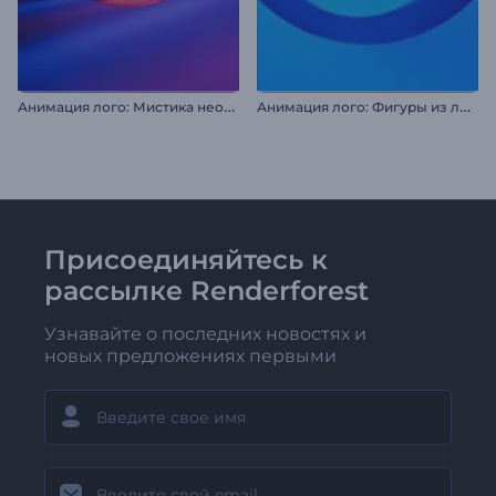
А
нимация лого: Мистика неона
А
нимация лого: Фигуры из линий
Присоединяйтесь к
рассылке Renderforest
Узнавайте о последних новостях и
новых предложениях первыми