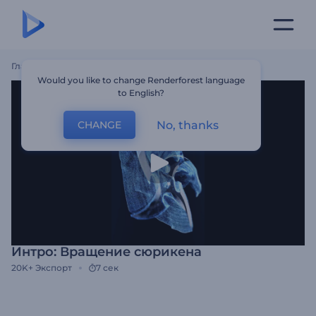
Главная
Шаблоны
Интро: Вращение Сюрикена
Would you like to change Renderforest language
to English?
No, thanks
CHANGE
Интро: Вращение сюрикена
20K+
Экспорт
7 сек