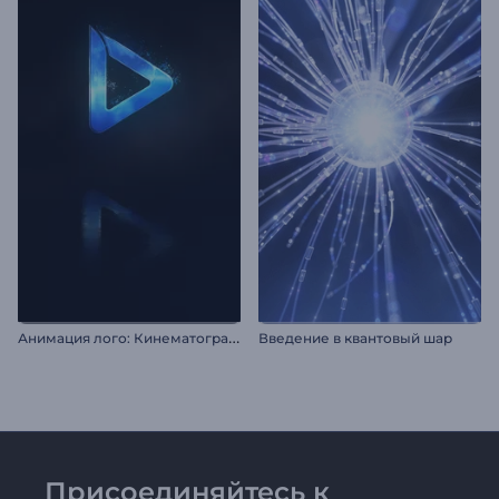
А
нимация лого: Кинематографичные частицы
Введение в квантовый шар
Присоединяйтесь к