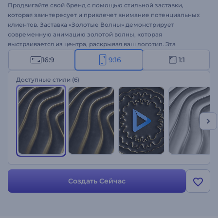
Продвигайте свой бренд с помощью стильной заставки,
которая заинтересует и привлечет внимание потенциальных
клиентов. Заставка «Золотые Волны» демонстрирует
современную анимацию золотой волны, которая
выстраивается из центра, раскрывая ваш логотип. Эта
современная заставка, с тонким сочетанием черных и золотых
16:9
9:16
1:1
волн обязательно сделает любой коммерческий проект
успешным. Загрузив свой логотип и написав слоган, уже через
Доступные стили
(6)
несколько минут вы получите профессионально
анимированную заставку. Идеально подходит для
корпоративных заставок, запуска продуктов, рекламы
ювелирных салонов и многого другого. Добавьте
элегантности своему проекту и произведите неизгладимое
впечатление на вашу целевую аудиторию с помощью этой
современной заставки. Попробуйте уже прямо сейчас!
Создать Сейчас