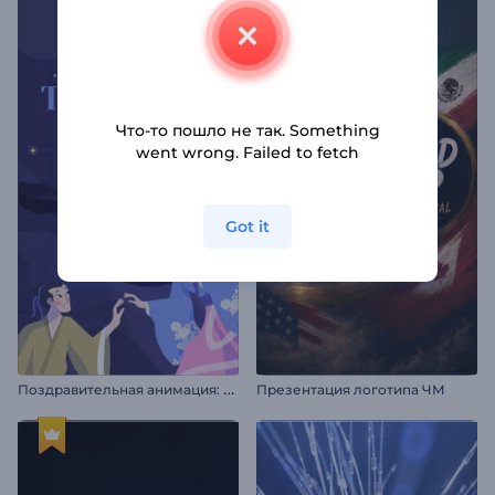
Что-то пошло не так. Something
went wrong. Failed to fetch
Got it
П
оздравительная анимация: Танабата
Презентация логотипа ЧМ