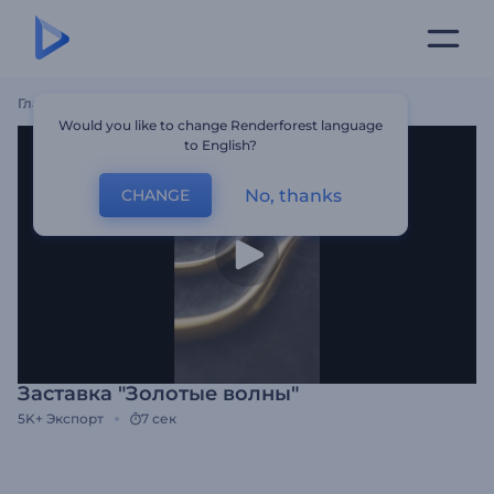
Главная
Шаблоны
Заставка "Золотые Волны"
Would you like to change Renderforest language
to English?
No, thanks
CHANGE
Заставка "Золотые волны"
5K+
Экспорт
7 сек