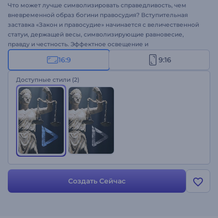
Что может лучше символизировать справедливость, чем
вневременной образ богини правосудия? Вступительная
заставка «Закон и правосудие» начинается с величественной
статуи, держащей весы, символизирующие равновесие,
правду и честность. Эффектное освещение и
кинематографические движения усиливают силу и авторитет
16:9
9:16
вашего логотипа и сообщения. Настройте каждую деталь,
чтобы она отражала идентичность и ценности вашей фирмы за
Доступные стили
(2)
считанные секунды. Идеально подходит для юристов,
консультантов и проектов, связанных с правосудием.
Попробуйте прямо сейчас!
Создать Сейчас