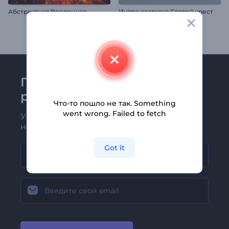
Абстрактная Вселенная
Интро заставка Святой крест
Присоединяйтесь к
рассылке Renderforest
Что-то пошло не так. Something
went wrong. Failed to fetch
Узнавайте о последних новостях и
новых предложениях первыми
Got it