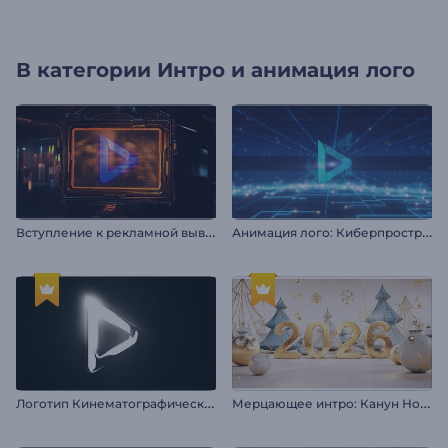
В категории
Интро и анимация лого
В
ступление к рекламной вывеске в стиле киберпанк
А
нимация лого: Киберпространство
Л
оготип Кинематографическое сияние
М
ерцающее интро: Канун Нового года