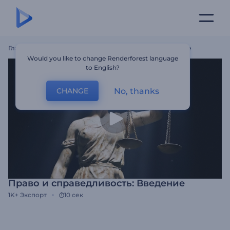
Главная
Шаблоны
Право И Справедливость: Введение
Would you like to change Renderforest language
to English?
No, thanks
CHANGE
Право и справедливость: Введение
1K+
Экспорт
10 сек