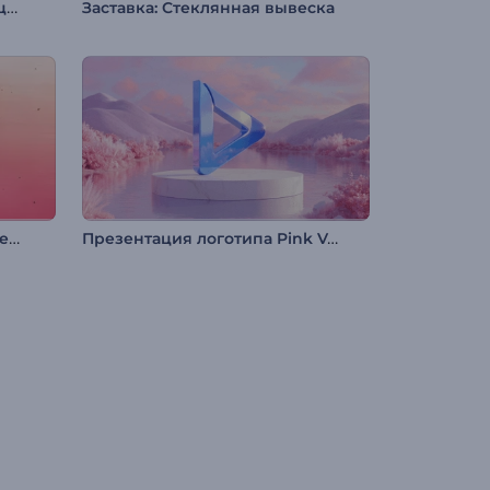
Анимация лого: 3D-абстракция
Заставка: Стеклянная вывеска
Анимация лого: Наброски чернилами
Презентация логотипа Pink Valley