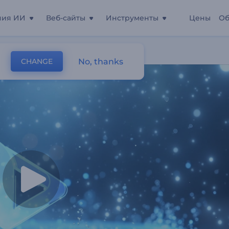
ния ИИ
Веб-сайты
Инструменты
Цены
Об
No, thanks
CHANGE