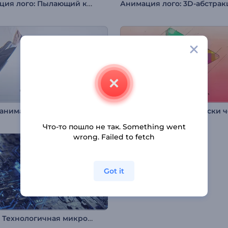
Анимация лого: Пылающий куб
 анимация лого
Что-то пошло не так. Something went
wrong. Failed to fetch
Got it
Интро: Технологичная микросхема