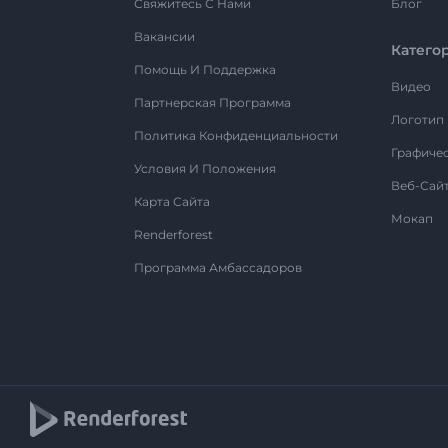
Свяжитесь С Нами
Блог
Вакансии
Катего
Помощь И Поддержка
Видео
Партнерская Программа
Логотип
Политика Конфиденциальности
Графиче
Условия И Положения
Веб-Сай
Карта Сайта
Мокап
Renderforest
Программа Амбассадоров