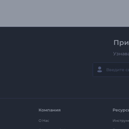
При
Узнав
Компания
Ресурс
О Нас
Инструм