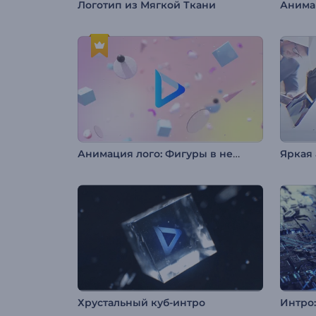
Логотип из Мягкой Ткани
Анимация лого: Фигуры в невесомости
Яркая
Хрустальный куб-интро