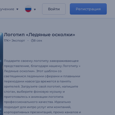
учение
Войти
Регистрация
Логотип «Ледяные осколки»
17K+
Экспорт
8 сек
Подарите своему логотипу завораживающее
представление, благодаря нашему Логотипу «
Ледяные осколки». Этот шаблон со
светящимися ледяными сферами и плавными
переходами навсегда врежется в память
зрителей. Загрузите свой логотип, напишите
слоган, выберите фоновую музыку и
приготовьтесь к анимации логотипа
профессионального качества. Идеально
подходит для интро услуг или компаний,
корпоративных презентаций, промо каналов и