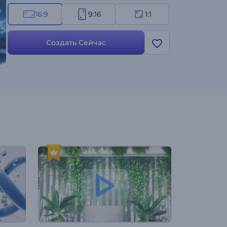
многих других креативных проектов.
16:9
9:16
1:1
Создавайте прямо сейчас!
Создать Сейчас