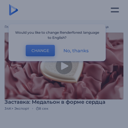
Главная
Шаблоны
Заставка: Медальон В Форме Сердца
Would you like to change Renderforest language
to English?
No, thanks
CHANGE
Заставка: Медальон в форме сердца
34K+
Экспорт
8 сек