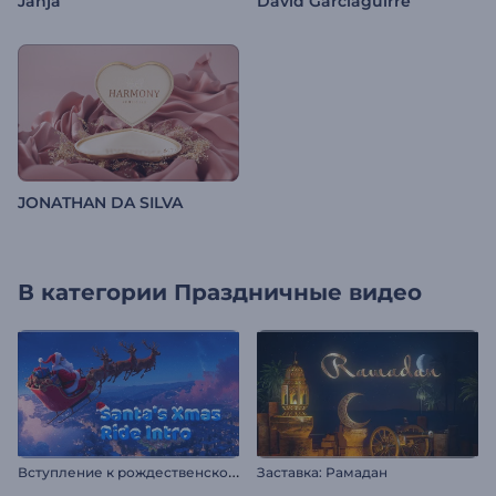
Jahja
David Garciaguirre
JONATHAN DA SILVA
В категории
Праздничные видео
В
ступление к рождественскому приключению Санты
Заставка: Рамадан