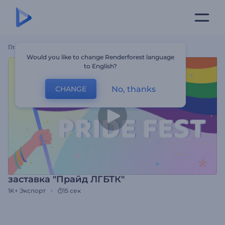
Главная
Шаблоны
Заставка "Прайд ЛГБТК"
Would you like to change Renderforest language
to English?
No, thanks
CHANGE
заставка "Прайд ЛГБТК"
1K+
Экспорт
15 сек