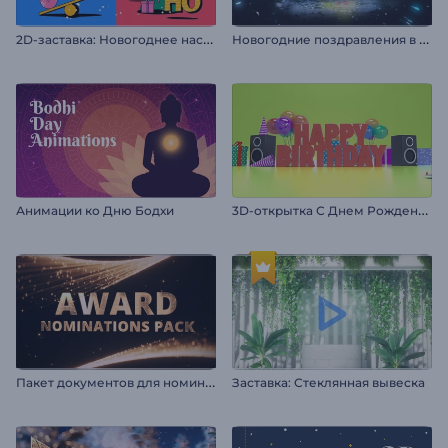
2
D-заставка: Новогоднее настроение
Н
овогодние поздравления в серебре
3
D-открытка С Днем Рождения
Анимации ко Дню Бодхи
П
акет документов для номинации на премию
Заставка: Стеклянная вывеска