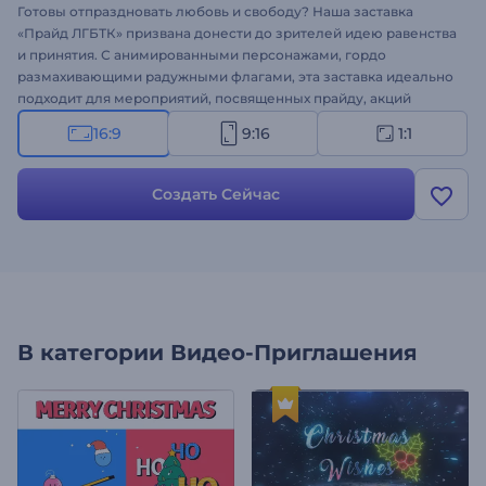
Готовы отпраздновать любовь и свободу? Наша заставка
«Прайд ЛГБТК» призвана донести до зрителей идею равенства
и принятия. С анимированными персонажами, гордо
размахивающими радужными флагами, эта заставка идеально
подходит для мероприятий, посвященных прайду, акций
ЛГБТК, красочных презентаций, персонализированных
16:9
9:16
1:1
сообщений и многого другого. Наберите текст, загрузите
логотип и выберите фоновую музыку из нашей обширной
музыкальной библиотеки. Создавайте прямо сейчас и
Создать Сейчас
распространяйте позитив и инклюзивность!
В категории
Видео-Приглашения