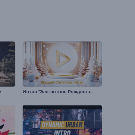
Интро заставка: Новогоднее чудо
Интро "Элегантное Рождество"