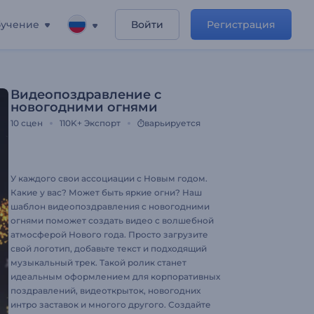
учение
Войти
Регистрация
Видеопоздравление c
новогодними огнями
10
сцен
110K+
Экспорт
варьируется
У каждого свои ассоциации с Новым годом.
Какие у вас? Может быть яркие огни? Наш
шаблон видеопоздравления с новогодними
огнями поможет создать видео с волшебной
атмосферой Нового года. Просто загрузите
свой логотип, добавьте текст и подходящий
музыкальный трек. Такой ролик станет
идеальным оформлением для корпоративных
поздравлений, видеоткрыток, новогодних
интро заставок и многого другого. Создайте