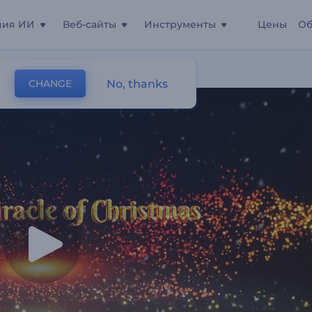
ния ИИ
Веб-сайты
Инструменты
Цены
Об
ними Огнями
No, thanks
CHANGE