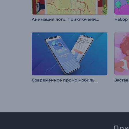
Анимация лого: Приключения в походе
Современное промо мобильного приложения
При