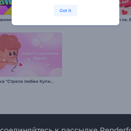
Got it
Набор анимаций: Видео на День Рождения
Заставка "Стрела любви Купидона"
соединяйтесь к рассылке Renderfo