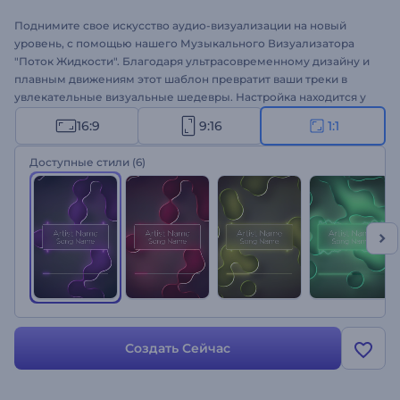
Поднимите свое искусство аудио-визуализации на новый
уровень, с помощью нашего Музыкального Визуализатора
"Поток Жидкости". Благодаря ультрасовременному дизайну и
плавным движениям этот шаблон превратит ваши треки в
увлекательные визуальные шедевры. Настройка находится у
вас под рукой, позволяя вам адаптировать визуализатор в
16:9
9:16
1:1
соответствии со стилем и настроением вашей музыки.
Загрузите свой трек, выберите один из цветовых стилей и
Доступные стили
(6)
наблюдайте, как звуки оживают в симфонии жидких форм.
Идеально подходит для продвижения музыки, выпуска новых
синглов, YouTube каналов и многих других проектов.
Попробуйте прямо сейчас!
Создать Сейчас