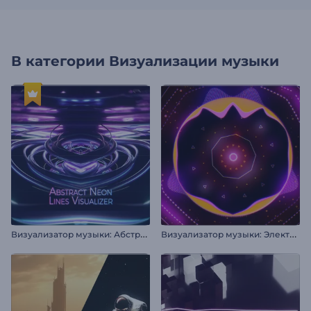
В категории
Визуализации музыки
В
изуализатор музыки: Абстрактные неоновые линии
В
изуализатор музыки: Электро-хаус