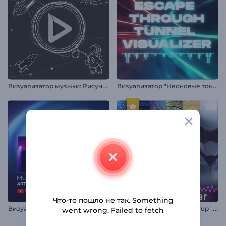
В
изуализатор музыки: Рисунки космоса
В
изуализатор "Неоновые тоннели"
Что-то пошло не так. Something
В
изуализатор музыки: Звуковой резонанс
М
узыкальный визуализатор "Кибер Биты"
went wrong. Failed to fetch