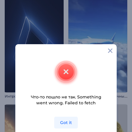
А
нимация лого: Реалистичный самолет
Интро "Неоновое сияние"
Что-то пошло не так. Something
went wrong. Failed to fetch
Got it