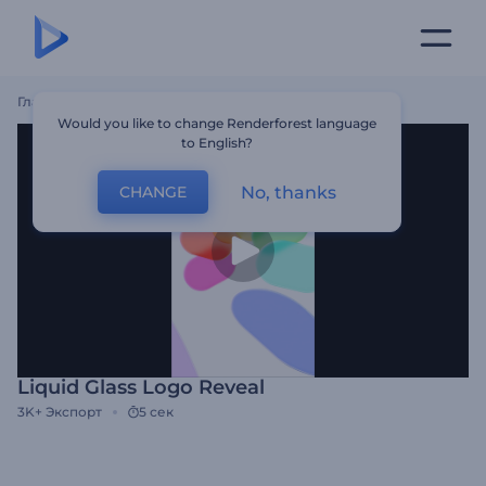
Главная
Шаблоны
Liquid Glass Logo Reveal
Would you like to change Renderforest language
to English?
No, thanks
CHANGE
Liquid Glass Logo Reveal
3K+
Экспорт
5 сек