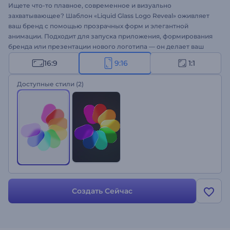
Ищете что-то плавное, современное и визуально
захватывающее? Шаблон «Liquid Glass Logo Reveal» оживляет
ваш бренд с помощью прозрачных форм и элегантной
анимации. Подходит для запуска приложения, формирования
бренда или презентации нового логотипа — он делает ваш
стиль утонченным и технологичным. Настройка проста:
16:9
9:16
1:1
загрузите логотип, добавьте слоган и выберите фоновую
музыку. Попробуйте прямо сейчас!
Доступные стили
(2)
Создать Сейчас