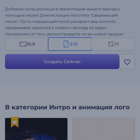
Добавьте нотку роскоши в презентацию вашего бренда с
помощью нашей Демонстрации логотипа "Сверкающий
песок". Пусть мерцающий песок раскроет ваш логотип,
завораживая зрителей с первого взгляда на экран.
Независимо от того, демонстрируете ли вы новый продукт
или представляете свою компанию, этот шаблон обеспечит
16:9
9:16
1:1
запоминающуюся презентацию. Настройте его с помощью
своего логотипа, теглайна и фоновой музыки, чтобы выделить
свой бренд среди других. Создавайте прямо сейчас и
Создать Сейчас
поднимайте свою визуальную идентичность на новую высоту!
В категории
Интро и анимация лого