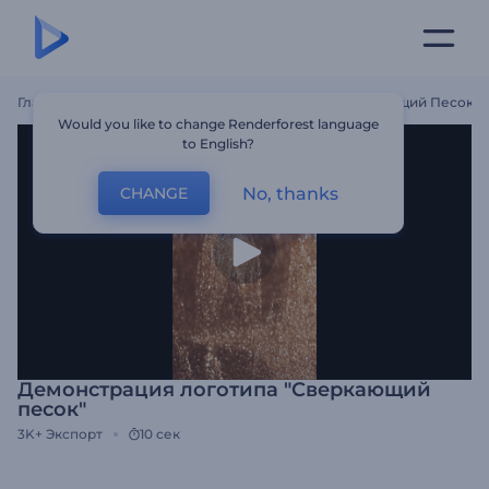
Главная
Шаблоны
Демонстрация Логотипа "Сверкающий Песок"
Would you like to change Renderforest language
to English?
No, thanks
CHANGE
Демонстрация логотипа "Сверкающий
песок"
3K+
Экспорт
10 сек