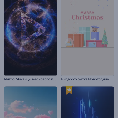
И
нтро "Частицы неонового пламени"
В
идеооткрытка Новогодние подарки