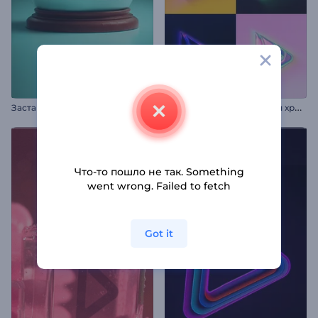
З
аставка "Волшебный Снежный Шар"
А
нимация лого: Сияющий хром
Что-то пошло не так. Something
went wrong. Failed to fetch
Got it