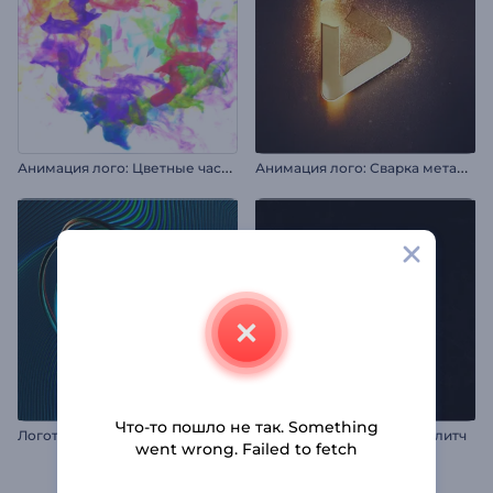
А
нимация лого: Цветные частицы
А
нимация лого: Сварка металла
Что-то пошло не так. Something
Логотип "Кружащиеся кольца"
Анимация лого: Темный глитч
went wrong. Failed to fetch