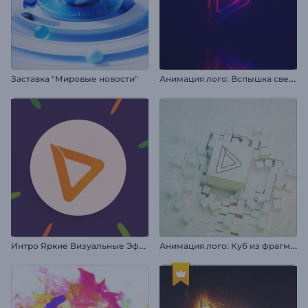
А
нимация лого: Вспышка света
Заставка "Мировые новости"
И
нтро Яркие Визуальные Эффекты
А
нимация лого: Куб из фрагментов