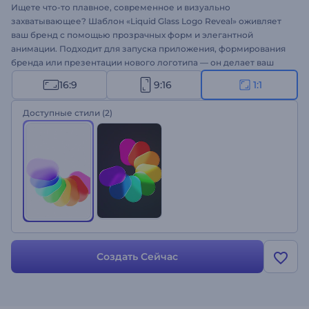
Ищете что-то плавное, современное и визуально
захватывающее? Шаблон «Liquid Glass Logo Reveal» оживляет
ваш бренд с помощью прозрачных форм и элегантной
анимации. Подходит для запуска приложения, формирования
бренда или презентации нового логотипа — он делает ваш
стиль утонченным и технологичным. Настройка проста:
16:9
9:16
1:1
загрузите логотип, добавьте слоган и выберите фоновую
музыку. Попробуйте прямо сейчас!
Доступные стили
(2)
Создать Сейчас