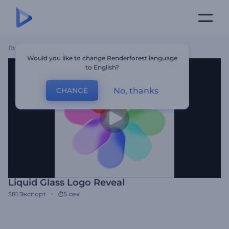
Главная
Шаблоны
Liquid Glass Logo Reveal
Would you like to change Renderforest language
to English?
No, thanks
CHANGE
Liquid Glass Logo Reveal
581
Экспорт
5 сек